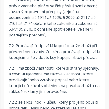
7.1. Práva a povinnosti smluvních stran ohledně
práv z vadného plnění se řídí příslušnými obecně
závaznými právními předpisy (zejména
ustanoveními § 1914 až 1925, § 2099 až 2117 a §
2161 až 2174 občanského zákoníku a zákonem č.
634/1992 Sb., o ochraně spotřebitele, ve znění
pozdějších předpisů).
7.2. Prodávající odpovídá kupujícímu, že zboží při
převzetí nemá vady. Zejména prodávající odpovídá
kupujícímu, že v době, kdy kupující zboží převzal:
7.2.1. má zboží vlastnosti, které si strany ujednaly,
a chybí-li ujednání, má takové vlastnosti, které
prodávající nebo výrobce popsal nebo které
kupující očekával s ohledem na povahu zboží a na
základě reklamy jimi prováděné,
7.2.2. se zboží hodí k účelu, který pro jeho použití
prodávající uvádí nebo ke kterému se zboží