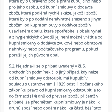
které bylo upraveno podle přání kupujícího nebo
pro jeho osobu, od kupní smlouvy o dodávce
zboží, které podléhá rychlé zkáze, jakož i zboží,
které bylo po dodání nenávratně smíseno s jiným
zbožím, od kupní smlouvy o dodávce zboží v
uzavřeném obalu, které spotřebitel z obalu vyňal
a z hygienických důvodů jej není možné vrátit a od
kupní smlouvy o dodávce zvukové nebo obrazové
nahrávky nebo počítačového programu, pokud
porušil jejich původní obal.
5.2. Nejedná-li se o případ uvedený v čl. 5.1
obchodních podmínek či o jiný případ, kdy nelze
od kupní smlouvy odstoupit, má kupující v
souladu s ustanovením § 1829 odst. 1 občanského
zákoníku právo od kupní smlouvy odstoupit, a to
do čtrnácti (14) dnů od převzetí zboží, přičemž v
případě, že předmětem kupní smlouvy je několik
druhů zboží nebo dodání několika částí, běží tato