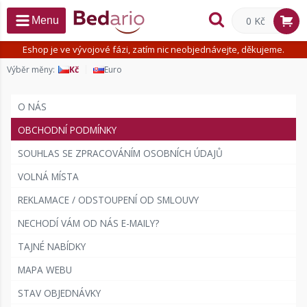
0 Kč
Menu
Eshop je ve vývojové fázi, zatím nic neobjednávejte, děkujeme.
Výběr měny:
Kč
Euro
O NÁS
OBCHODNÍ PODMÍNKY
SOUHLAS SE ZPRACOVÁNÍM OSOBNÍCH ÚDAJŮ
VOLNÁ MÍSTA
REKLAMACE / ODSTOUPENÍ OD SMLOUVY
NECHODÍ VÁM OD NÁS E-MAILY?
TAJNÉ NABÍDKY
MAPA WEBU
STAV OBJEDNÁVKY