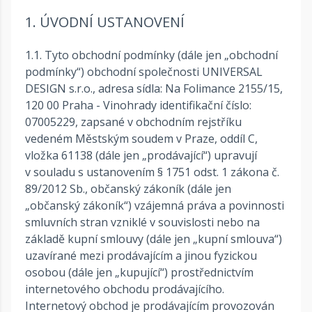
1. ÚVODNÍ USTANOVENÍ
1.1. Tyto obchodní podmínky (dále jen „obchodní
podmínky“) obchodní společnosti UNIVERSAL
DESIGN s.r.o., adresa sídla: Na Folimance 2155/15,
120 00 Praha - Vinohrady identifikační číslo:
07005229, zapsané v obchodním rejstříku
vedeném Městským soudem v Praze, oddíl C,
vložka 61138 (dále jen „prodávající“) upravují
v souladu s ustanovením § 1751 odst. 1 zákona č.
89/2012 Sb., občanský zákoník (dále jen
„občanský zákoník“) vzájemná práva a povinnosti
smluvních stran vzniklé v souvislosti nebo na
základě kupní smlouvy (dále jen „kupní smlouva“)
uzavírané mezi prodávajícím a jinou fyzickou
osobou (dále jen „kupující“) prostřednictvím
internetového obchodu prodávajícího.
Internetový obchod je prodávajícím provozován