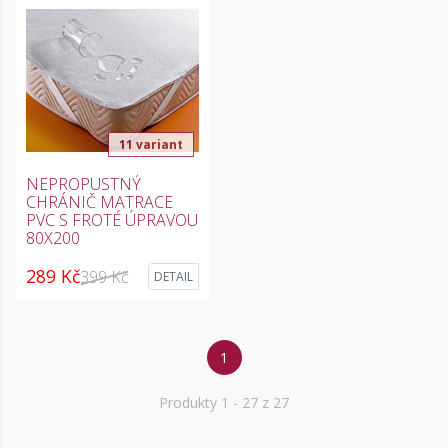
11 variant
NEPROPUSTNÝ
CHRÁNIČ MATRACE
PVC S FROTÉ ÚPRAVOU
80X200
289 Kč
399 Kč
DETAIL
1
Produkty
1
- 27 z 27