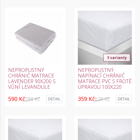
3 varianty
NEPROPUSTNÝ
NEPROPUSTNÝ
CHRÁNIČ MATRACE
NAPÍNACÍ CHRÁNIČ
LAVENDER 90X200 S
MATRACE PVC S FROTÉ
VŮNÍ LEVANDULE
ÚPRAVOU 100X220
590 Kč
359 Kč
799 Kč
629 Kč
DETAIL
DETAIL