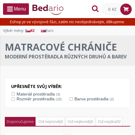
0 Kč
Menu
Eshop je ve vývojové fázi, zatím nic neobjednávejte, děkujeme.
Výběr měny:
Kč
Euro
MATRACOVÉ CHRÁNIČE
MODERNÍ PROSTĚRADLA RŮZNÝCH DRUHŮ A BAREV
UPŘESNĚTE SVŮJ VÝBĚR:
Materiál prostěradla
(3)
Rozměr prostěradla
Barva prostěradla
(15)
(2)
Doporučujeme
Od nejnovější
Od nejlevnější
Od nejdražší