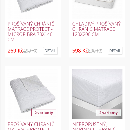
PROŠÍVANÝ CHRÁNIČ
CHLADIVÝ PROŠÍVANÝ
MATRACE PROTECT -
CHRÁNIČ MATRACE
MICROFIBRA 70X140
120X200 CM
CM
269 Kč
598 Kč
499 Kč
899 Kč
DETAIL
DETAIL
2 varianty
2 varianty
PROŠÍVANÝ CHRÁNIČ
NEPROPUSTNÝ
MATRACE PROTECT -
NAPÍNACÍ CHRÁNIČ