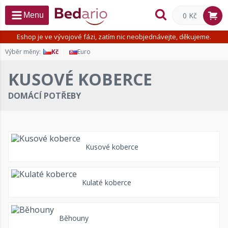
0 Kč
Menu
Eshop je ve vývojové fázi, zatím nic neobjednávejte, děkujeme.
Výběr měny:
Kč
Euro
KUSOVÉ KOBERCE
DOMÁCÍ POTŘEBY
Kusové koberce
Kulaté koberce
Běhouny