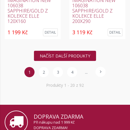
IMAGINATION NEW
IMAGINATION NEW
106038
106038
SAPPHIRE/GOLD Z
SAPPHIRE/GOLD Z
KOLEKCE ELLE
KOLEKCE ELLE
120X160
200X290
1 199 Kč
3 119 Kč
DETAIL
DETAIL
NAČÍST DALŠÍ PRODUKTY
1
2
3
4
...
Produkty
1
- 20 z 92
DOPRAVA ZDARMA
Při nákupu nad 1 999 Kč
DOPRAVA ZDARMA!