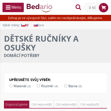
0 Kč
Menu
Eshop je ve vývojové fázi, zatím nic neobjednávejte, děkujeme.
Výběr měny:
Kč
Euro
DĚTSKÉ RUČNÍKY A
OSUŠKY
DOMÁCÍ POTŘEBY
UPŘESNĚTE SVŮJ VÝBĚR:
Materiál
Rozměr
Barva
(2)
(4)
(5)
Doporučujeme
Od nejnovější
Od nejlevnější
Od nejdražší