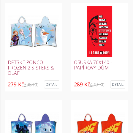
DĚTSKÉ PONČO
OSUŠKA 70X140 -
FROZEN 2 SISTERS &
PAPÍROVÝ DŮM
OLAF
279 Kč
289 Kč
395 Kč
479 Kč
DETAIL
DETAIL