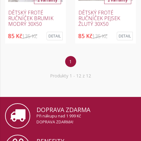
2 varianty
2 varianty
DĚTSKÝ FROTÉ
DĚTSKÝ FROTÉ
RUČNÍČEK BRUMIK
RUČNÍČEK PEJSEK
MODRÝ 30X50
ŽLUTÝ 30X50
85 Kč
85 Kč
135 Kč
135 Kč
DETAIL
DETAIL
1
Produkty
1
- 12 z 12
DOPRAVA ZDARMA
Při nákupu nad 1 999 Kč
DOPRAVA ZDARMA!