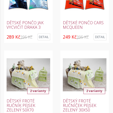
DĚTSKÉ PONČO JAK
DĚTSKÉ PONČO CARS
VYCVIČIT DRAKA 3
MCQUEEN
289 Kč
249 Kč
395 Kč
395 Kč
DETAIL
DETAIL
2 varianty
2 varianty
DĚTSKÝ FROTÉ
DĚTSKÝ FROTÉ
RUČNÍK PEJSEK
RUČNÍČEK PEJSEK
ZELENÝ 50X70
ZELENÝ 30X50