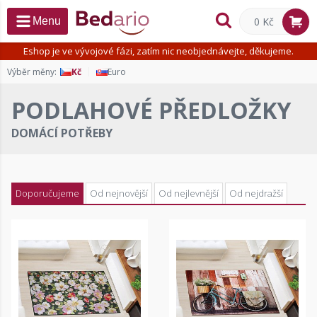
0 Kč
Menu
Eshop je ve vývojové fázi, zatím nic neobjednávejte, děkujeme.
Výběr měny:
Kč
Euro
PODLAHOVÉ PŘEDLOŽKY
DOMÁCÍ POTŘEBY
Doporučujeme
Od nejnovější
Od nejlevnější
Od nejdražší