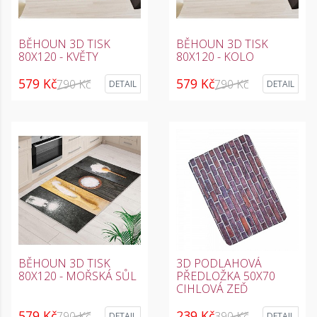
BĚHOUN 3D TISK
BĚHOUN 3D TISK
80X120 - KVĚTY
80X120 - KOLO
579 Kč
579 Kč
790 Kč
790 Kč
DETAIL
DETAIL
BĚHOUN 3D TISK
3D PODLAHOVÁ
80X120 - MOŘSKÁ SŮL
PŘEDLOŽKA 50X70
CIHLOVÁ ZEĎ
579 Kč
239 Kč
790 Kč
390 Kč
DETAIL
DETAIL