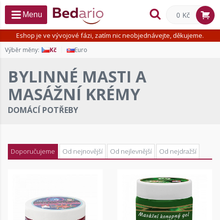
0 Kč
Menu
Eshop je ve vývojové fázi, zatím nic neobjednávejte, děkujeme.
Výběr měny:
Kč
Euro
BYLINNÉ MASTI A
MASÁŽNÍ KRÉMY
DOMÁCÍ POTŘEBY
Doporučujeme
Od nejnovější
Od nejlevnější
Od nejdražší