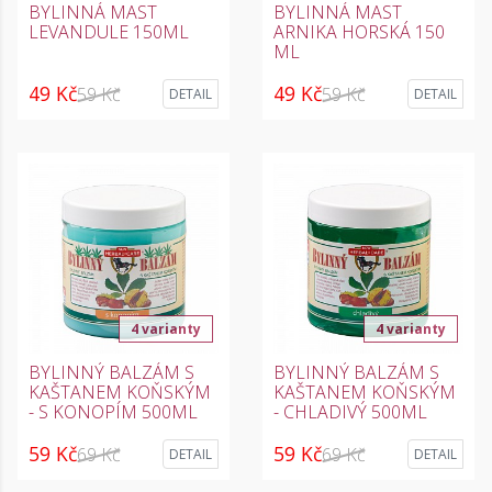
BYLINNÁ MAST
BYLINNÁ MAST
LEVANDULE 150ML
ARNIKA HORSKÁ 150
ML
49 Kč
49 Kč
59 Kč
59 Kč
DETAIL
DETAIL
4 varianty
4 varianty
BYLINNÝ BALZÁM S
BYLINNÝ BALZÁM S
KAŠTANEM KOŇSKÝM
KAŠTANEM KOŇSKÝM
- S KONOPÍM 500ML
- CHLADIVÝ 500ML
59 Kč
59 Kč
69 Kč
69 Kč
DETAIL
DETAIL