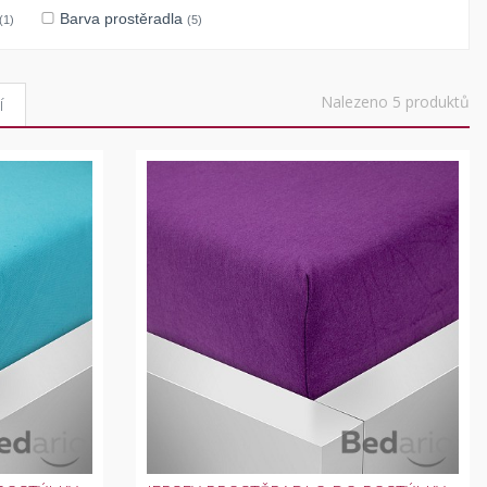
Barva prostěradla
(1)
(5)
Nalezeno 5 produktů
í