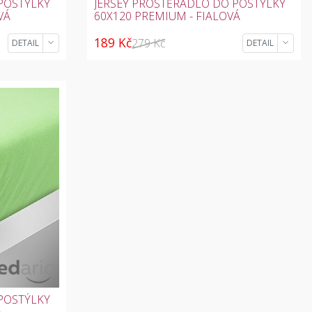
POSTÝLKY
JERSEY PROSTĚRADLO DO POSTÝLKY
VÁ
60X120 PREMIUM - FIALOVÁ
189 Kč
279 Kč
DETAIL
DETAIL
POSTÝLKY
Á