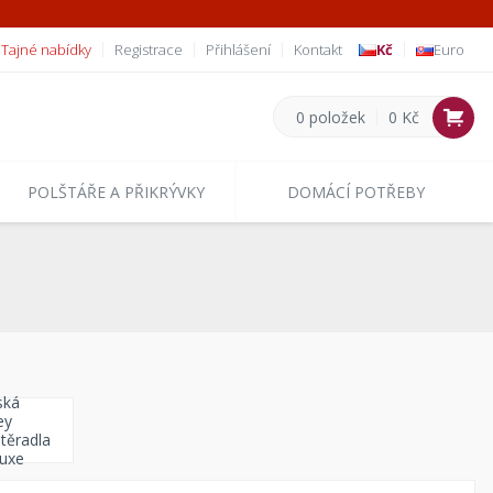
Tajné nabídky
Registrace
Přihlášení
Kontakt
Kč
Euro
0 položek
0 Kč
POLŠTÁŘE A PŘIKRÝVKY
DOMÁCÍ POTŘEBY
ská
ey
těradla
uxe