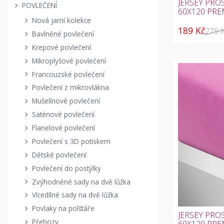
JERSEY PRO
POVLEČENÍ
60X120 PR
Nová jarní kolekce
189 Kč
279 
Bavlněné povlečení
Krepové povlečení
Mikroplyšové povlečení
Francouzské povlečení
Povlečení z mikrovlákna
Mušelínové povlečení
Saténové povlečení
Flanelové povlečení
Povlečení s 3D potiskem
Dětské povlečení
Povlečení do postýlky
Zvýhodněné sady na dvě lůžka
Vícedílné sady na dvě lůžka
Povlaky na polštáře
JERSEY PRO
Přehozy
60X120 PRE