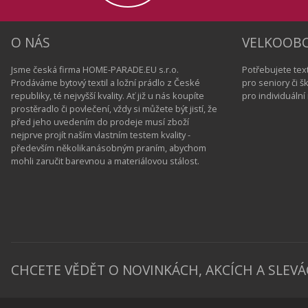
O NÁS
VELKOOB
Jsme česká firma HOME-PARADE.EU s.r.o.
Potřebujete text
Prodáváme bytový textil a ložní prádlo z České
pro seniory či 
republiky, té nejvyšší kvality. Ať již u nás koupíte
pro individuáln
prostěradlo či povlečení, vždy si můžete být jistí, že
před jeho uvedením do prodeje musí zboží
nejprve projít naším vlastním testem kvality -
především několikanásobným praním, abychom
mohli zaručit barevnou a materiálovou stálost.
CHCETE VĚDĚT O NOVINKÁCH, AKCÍCH A SLEVÁ