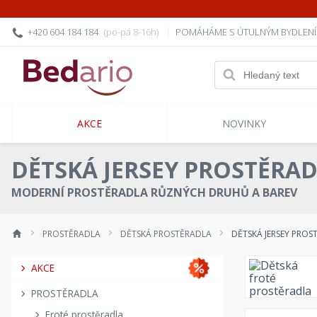
+420 604 184 184
(po-pá 8-16h)
POMÁHÁME S ÚTULNÝM BYDLEN
AKCE
NOVINKY
DĚTSKÁ JERSEY PROSTĚRA
MODERNÍ PROSTĚRADLA RŮZNÝCH DRUHŮ A BAREV
PROSTĚRADLA
DĚTSKÁ PROSTĚRADLA
DĚTSKÁ JERSEY PROS
AKCE
PROSTĚRADLA
Froté prostěradla