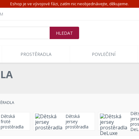
Eshop je ve vývojové fázi, zatím nic neobjednávejte, děkujeme.
ÍM
PROSTĚRADLA
POVLEČENÍ
DLA
TĚRADLA
Dět
Dětská
Dětská
jers
froté
jersey
pros
prostěradla
prostěradla
DeL