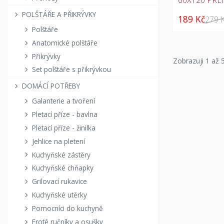
POLŠTÁŘE A PŘIKRÝVKY
189 Kč
279 
Polštáře
Anatomické polštáře
Přikrývky
Zobrazuji
1
až 5
Set polštáře s přikrývkou
DOMÁCÍ POTŘEBY
Galanterie a tvoření
Pletací příze - bavlna
Pletací příze - žinilka
Jehlice na pletení
Kuchyňské zástěry
Kuchyňské chňapky
Grilovací rukavice
Kuchyňské utěrky
Pomocníci do kuchyně
Froté ručníky a osušky