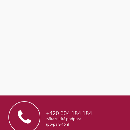
+420 604 184 184
zákaznická podpora
(po-pá 8-16h)