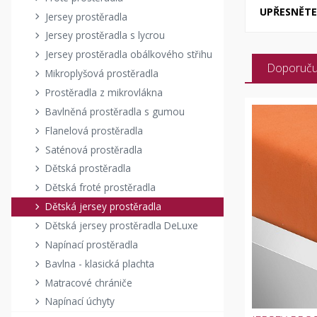
UPŘESNĚTE 
Jersey prostěradla
Jersey prostěradla s lycrou
Jersey prostěradla obálkového střihu
Doporuč
Mikroplyšová prostěradla
Prostěradla z mikrovlákna
Bavlněná prostěradla s gumou
Flanelová prostěradla
Saténová prostěradla
Dětská prostěradla
Dětská froté prostěradla
Dětská jersey prostěradla
Dětská jersey prostěradla DeLuxe
Napínací prostěradla
Bavlna - klasická plachta
Matracové chrániče
Napínací úchyty