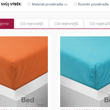
SVŮJ VÝBĚR:
Materiál prostěradla
Rozměr prostěradla
(1)
ujeme
Od nejnovější
Od nejlevnější
Od nejdražš