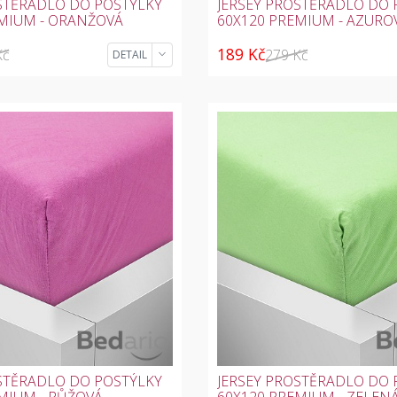
STĚRADLO DO POSTÝLKY
JERSEY PROSTĚRADLO DO 
EMIUM - ORANŽOVÁ
60X120 PREMIUM - AZURO
189 Kč
Kč
279 Kč
DETAIL
STĚRADLO DO POSTÝLKY
JERSEY PROSTĚRADLO DO 
MIUM - RŮŽOVÁ
60X120 PREMIUM - ZELEN