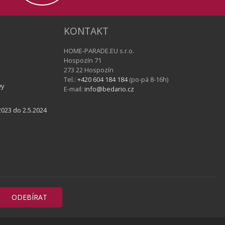
KONTAKT
HOME-PARADE.EU s.r.o.
Hospozín 71
273 22 Hospozín
Tel.:
+420 604 184 184
(po-pá 8-16h)
vy
E-mail:
info@bedario.cz
023 do 2.5.2024
ODEBÍRAT