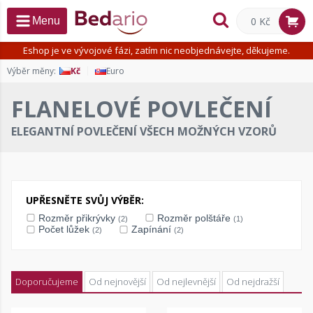
0 Kč
Menu
Eshop je ve vývojové fázi, zatím nic neobjednávejte, děkujeme.
Výběr měny:
Kč
Euro
FLANELOVÉ POVLEČENÍ
ELEGANTNÍ POVLEČENÍ VŠECH MOŽNÝCH VZORŮ
UPŘESNĚTE SVŮJ VÝBĚR:
Rozměr přikrývky
Rozměr polštáře
(2)
(1)
Počet lůžek
Zapínání
(2)
(2)
Doporučujeme
Od nejnovější
Od nejlevnější
Od nejdražší