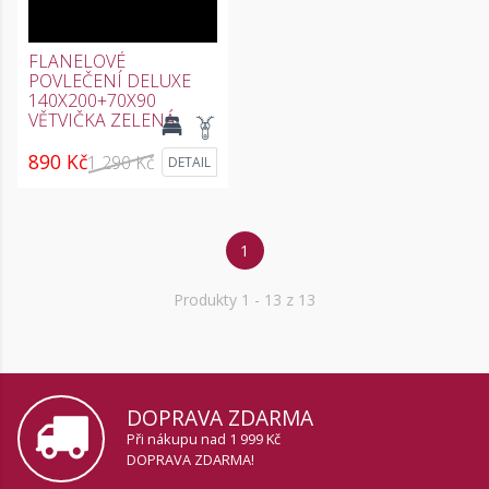
FLANELOVÉ
POVLEČENÍ DELUXE
140X200+70X90
VĚTVIČKA ZELENÁ
890 Kč
1 290 Kč
DETAIL
1
Produkty
1
- 13 z 13
DOPRAVA ZDARMA
Při nákupu nad 1 999 Kč
DOPRAVA ZDARMA!