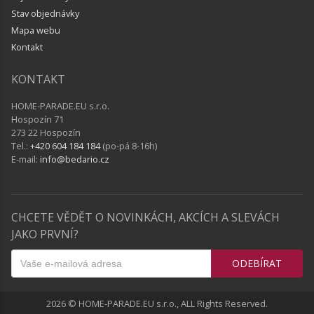
Stav objednávky
Mapa webu
Kontakt
KONTAKT
HOME-PARADE.EU s.r.o.
Hospozín 71
273 22 Hospozín
Tel.:
+420 604 184 184
(po-pá 8-16h)
E-mail:
info@bedario.cz
CHCETE VĚDĚT O NOVINKÁCH, AKCÍCH A SLEVÁCH
JAKO PRVNÍ?
ODEBÍRAT
2026 © HOME-PARADE.EU s.r.o., ALL Rights Reserved.