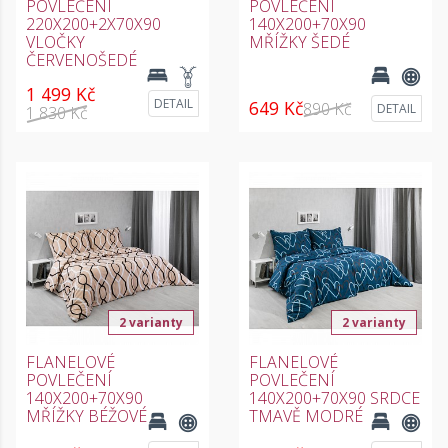
POVLEČENÍ
POVLEČENÍ
220X200+2X70X90
140X200+70X90
VLOČKY
MŘÍŽKY ŠEDÉ
ČERVENOŠEDÉ
1 499 Kč
DETAIL
649 Kč
890 Kč
DETAIL
1 830 Kč
2 varianty
2 varianty
FLANELOVÉ
FLANELOVÉ
POVLEČENÍ
POVLEČENÍ
140X200+70X90
140X200+70X90 SRDCE
MŘÍŽKY BÉŽOVÉ
TMAVĚ MODRÉ