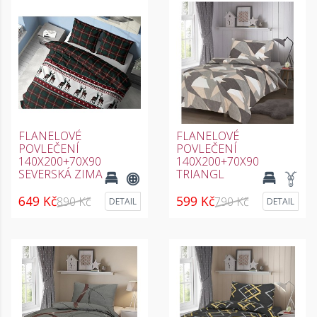
FLANELOVÉ
FLANELOVÉ
POVLEČENÍ
POVLEČENÍ
140X200+70X90
140X200+70X90
SEVERSKÁ ZIMA
TRIANGL
649 Kč
599 Kč
890 Kč
790 Kč
DETAIL
DETAIL