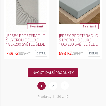
6 variant
7 variant
JERSEY PROSTĚRADLO
JERSEY PROSTĚRADLO
S LYCROU DELUXE
S LYCROU DELUXE
180X200 SVĚTLE ŠEDÉ
160X200 SVĚTLE ŠEDÉ
789 Kč
698 Kč
899 Kč
799 Kč
DETAIL
DETAIL
NAČÍST DALŠÍ PRODUKTY
1
2
Produkty
1
- 20 z 40