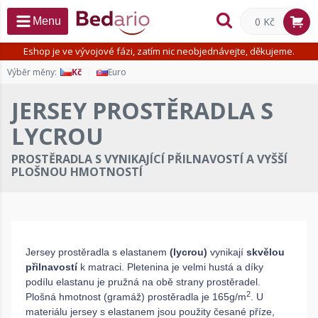
0 Kč
Menu
Eshop je ve vývojové fázi, zatím nic neobjednávejte, děkujeme.
Výběr měny:
Kč
Euro
JERSEY PROSTĚRADLA S
LYCROU
PROSTĚRADLA S VYNIKAJÍCÍ PŘILNAVOSTÍ A VYŠŠÍ
PLOŠNOU HMOTNOSTÍ
Jersey prostěradla s elastanem
(lycrou)
vynikají
skvělou
přilnavostí
k matraci. Pletenina je velmi hustá a díky
podílu elastanu je pružná na obě strany prostěradel.
2
Plošná hmotnost (gramáž) prostěradla je 165g/m
. U
materiálu jersey s elastanem jsou použity česané příze,