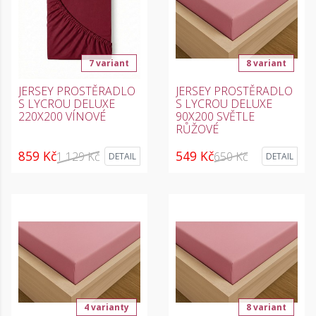
7 variant
8 variant
JERSEY PROSTĚRADLO
JERSEY PROSTĚRADLO
S LYCROU DELUXE
S LYCROU DELUXE
220X200 VÍNOVÉ
90X200 SVĚTLE
RŮŽOVÉ
859 Kč
549 Kč
1 129 Kč
650 Kč
DETAIL
DETAIL
4 varianty
8 variant