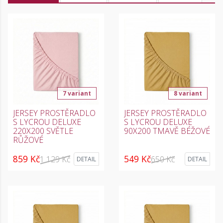
7 variant
8 variant
JERSEY PROSTĚRADLO
JERSEY PROSTĚRADLO
S LYCROU DELUXE
S LYCROU DELUXE
220X200 SVĚTLE
90X200 TMAVĚ BÉŽOVÉ
RŮŽOVÉ
859 Kč
549 Kč
1 129 Kč
650 Kč
DETAIL
DETAIL