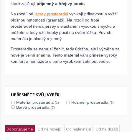
které zajišťují
příjemný a hřejivý pocit.
Na rozdíl od
jersey prostěradel
vynikají přilnavostí a vyšší
plošnou hmotností (gramáží). Na rozdíl od froté
prostěradel nemá jersey s elastanem vysokou smyčku a
můžete si tedy užít hebký pocit na svém lůžku. Povrch
materiálu je hladký a jemný.
Prostěradla se nemusí žehlit, tedy údržba, ale i výměna za
nové je velmi snadná. Tento materiál vám přinese vysoký
komfort a nemůžete s tímto výrobkem šáhnout vedle.
UPŘESNĚTE SVŮJ VÝBĚR:
Materiál prostěradla
Rozměr prostěradla
(1)
(6)
Barva prostěradla
(7)
Doporučujeme
Od nejnovější
Od nejlevnější
Od nejdražší