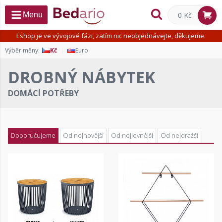
0 Kč
Menu
Eshop je ve vývojové fázi, zatím nic neobjednávejte, děkujeme.
Výběr měny:
Kč
Euro
DROBNÝ NÁBYTEK
DOMÁCÍ POTŘEBY
Doporučujeme
Od nejnovější
Od nejlevnější
Od nejdražší