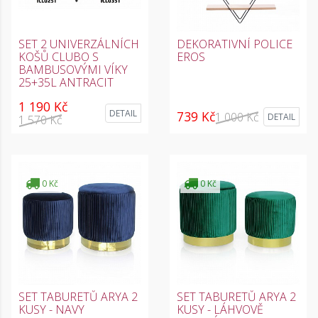
SET 2 UNIVERZÁLNÍCH
DEKORATIVNÍ POLICE
KOŠŮ CLUBO S
EROS
BAMBUSOVÝMI VÍKY
25+35L ANTRACIT
1 190 Kč
DETAIL
739 Kč
1 000 Kč
DETAIL
1 570 Kč
0 Kč
0 Kč
SET TABURETŮ ARYA 2
SET TABURETŮ ARYA 2
KUSY - NAVY
KUSY - LÁHVOVĚ