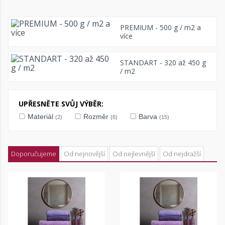
PREMIUM - 500 g / m2 a
více
STANDART - 320 až 450 g
/ m2
UPŘESNĚTE SVŮJ VÝBĚR:
Materiál
Rozměr
Barva
(2)
(6)
(15)
Doporučujeme
Od nejnovější
Od nejlevnější
Od nejdražší