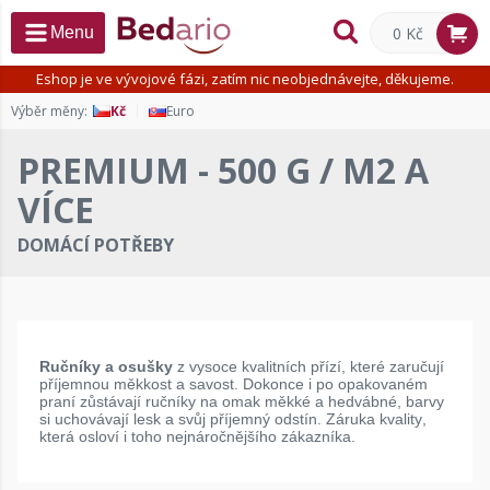
0 Kč
Menu
Eshop je ve vývojové fázi, zatím nic neobjednávejte, děkujeme.
Výběr měny:
Kč
Euro
PREMIUM - 500 G / M2 A
VÍCE
DOMÁCÍ POTŘEBY
Ručníky a osušky
z vysoce kvalitních přízí, které zaručují
příjemnou měkkost a savost. Dokonce i po opakovaném
praní zůstávají ručníky na omak měkké a hedvábné, barvy
si uchovávají lesk a svůj příjemný odstín. Záruka kvality,
která osloví i toho nejnáročnějšího zákazníka.