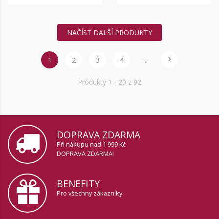
NAČÍST DALŠÍ PRODUKTY
1
2
3
4
...
Produkty
1
- 20 z 92
DOPRAVA ZDARMA
Při nákupu nad 1 999 Kč
DOPRAVA ZDARMA!
BENEFITY
Pro všechny zákazníky