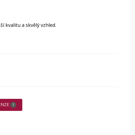
í kvalitu a skvělý vzhled.
ENZE
1