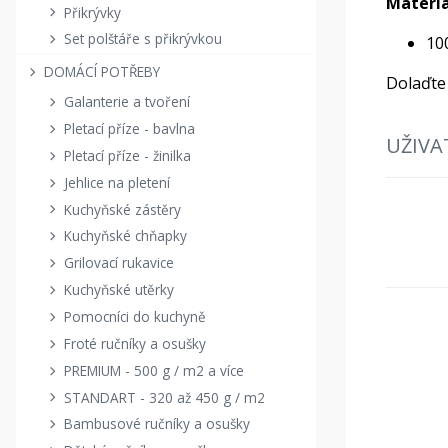
Materiá
Přikrývky
Set polštáře s přikrývkou
10
DOMÁCÍ POTŘEBY
Dolaďte 
Galanterie a tvoření
Pletací příze - bavlna
UŽIVA
Pletací příze - žinilka
Jehlice na pletení
Kuchyňské zástěry
Kuchyňské chňapky
Grilovací rukavice
Kuchyňské utěrky
Pomocníci do kuchyně
Froté ručníky a osušky
PREMIUM - 500 g / m2 a více
STANDART - 320 až 450 g / m2
Bambusové ručníky a osušky