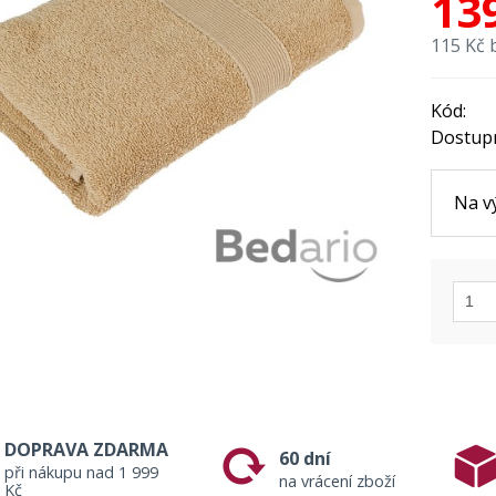
13
115 Kč 
Kód:
Dostup
Na v
DOPRAVA ZDARMA
60 dní
při nákupu nad 1 999
na vrácení zboží
Kč