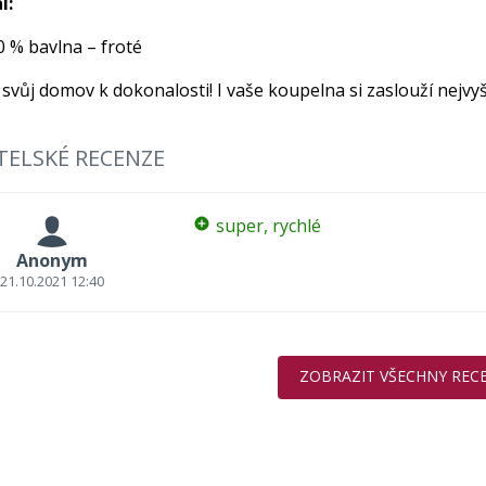
l:
0 % bavlna – froté
svůj domov k dokonalosti! I vaše koupelna si zaslouží nejvyšš
TELSKÉ RECENZE
super, rychlé
Anonym
21.10.2021 12:40
ZOBRAZIT VŠECHNY REC