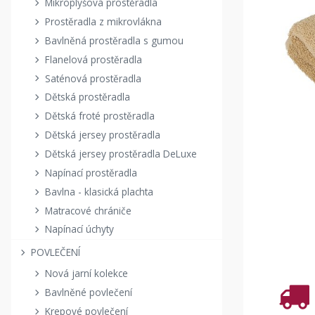
Mikroplyšová prostěradla
Prostěradla z mikrovlákna
Bavlněná prostěradla s gumou
Flanelová prostěradla
Saténová prostěradla
Dětská prostěradla
Dětská froté prostěradla
Dětská jersey prostěradla
Dětská jersey prostěradla DeLuxe
Napínací prostěradla
Bavlna - klasická plachta
Matracové chrániče
Napínací úchyty
POVLEČENÍ
Nová jarní kolekce
Bavlněné povlečení
Krepové povlečení