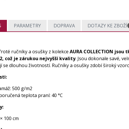
S
PARAMETRY
DOPRAVA
DOTAZY KE ZBOŽÍ
 froté ručníky a osušky z kolekce
AURA COLLECTION jsou t
, což je zárukou nejvyšší kvality
. Jsou dokonale savé, ve
í se dlouhou životností. Ručníky a osušky zdobí široký vzor
sti:
amáž: 500 g/m2
poručená teplota praní: 40 °C
y:
 × 100 cm