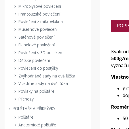
Mikroplyšové povlečení
Francouzské povlečení
Povlečení z mikrovlákna
POPI
Mušelínové povlečení
Saténové povlečení
Flanelové povlečení
Kvalitní
Povlečení s 3D potiskem
500g/m2
Dětské povlečení
vyznačuj
Povlečení do postýlky
Zvýhodněné sady na dvě lůžka
Vlastno
Vícedílné sady na dvě lůžka
gr
Povlaky na polštáře
do
Přehozy
Rozměr
POLŠTÁŘE A PŘIKRÝVKY
Polštáře
50
Anatomické polštáře