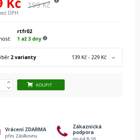
9 Kč
199 Kč
bez DPH
rtfr02
nost:
1 až 3 dny
139 Kč - 229 Kč
ýběr
2 varianty
KOUPIT
Zákaznická
Vrácení ZDARMA
podpora
přes Zásilkovnu
po-pá 8-16