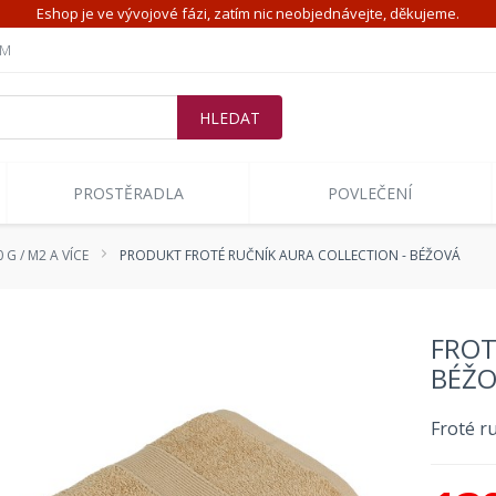
Eshop je ve vývojové fázi, zatím nic neobjednávejte, děkujeme.
ÍM
PROSTĚRADLA
POVLEČENÍ
 G / M2 A VÍCE
PRODUKT FROTÉ RUČNÍK AURA COLLECTION - BÉŽOVÁ
FROT
BÉŽ
Froté r