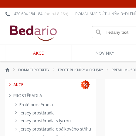
+420 604 184 184
(po-pá 8-16h)
POMÁHÁME S ÚTULNÝM BYDLEN
AKCE
NOVINKY
DOMÁCÍ POTŘEBY
FROTÉ RUČNÍKY A OSUŠKY
PREMIUM - 500
AKCE
PROSTĚRADLA
Froté prostěradla
Jersey prostěradla
Jersey prostěradla s lycrou
Jersey prostěradla obálkového střihu