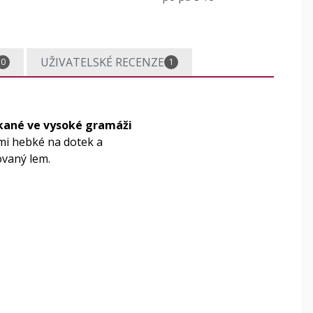
UŽIVATELSKÉ RECENZE
0
1
kané ve vysoké gramáži
lmi hebké na dotek a
ovaný lem.