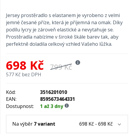
Jersey prostěradlo s elastanem je vyrobeno z velmi
jemné česané příze, která je příjemná na omak. Díky
podílu lycry je zároveň elastické a nevytahuje se.
Prostěradla nabízíme v široké škále barev tak, aby
perfektně doladila celkový vzhled Vašeho lůžka.
698 Kč
799 Kč
577 Kč bez DPH
Kód:
3516201010
EAN:
8595673464331
Dostupnost:
1 až 3 dny
698 Kč - 698 Kč
Na výběr
7 variant