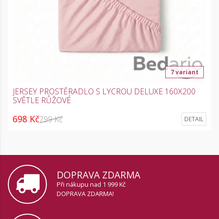
7 variant
JERSEY PROSTĚRADLO S LYCROU DELUXE 160X200
SVĚTLE RŮŽOVÉ
698 Kč
799 Kč
DETAIL
DOPRAVA ZDARMA
Při nákupu nad 1 999 Kč
DOPRAVA ZDARMA!