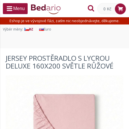
0 Kč
Menu
Eshop je ve vývojové fázi, zatím nic neobjednávejte, děkujeme.
Výběr měny:
Kč
Euro
JERSEY PROSTĚRADLO S LYCROU
DELUXE 160X200 SVĚTLE RŮŽOVÉ