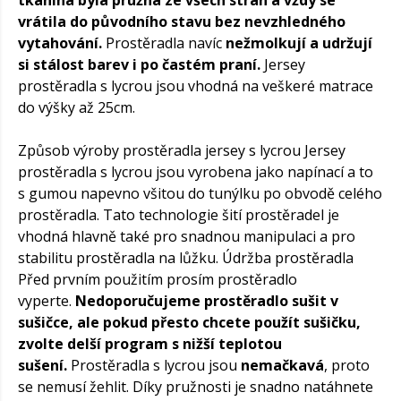
vrátila do původního stavu bez nevzhledného
vytahování.
Prostěradla navíc
nežmolkují a udržují
si stálost barev i po častém praní.
Jersey
prostěradla s lycrou jsou vhodná na veškeré matrace
do výšky až 25cm.
Způsob výroby prostěradla jersey s lycrou Jersey
prostěradla s lycrou jsou vyrobena jako napínací a to
s gumou napevno všitou do tunýlku po obvodě celého
prostěradla. Tato technologie šití prostěradel je
vhodná hlavně také pro snadnou manipulaci a pro
stabilitu prostěradla na lůžku. Údržba prostěradla
Před prvním použitím prosím prostěradlo
vyperte.
Nedoporučujeme prostěradlo sušit v
sušičce, ale pokud přesto chcete použít sušičku,
zvolte delší program s nižší teplotou
sušení.
Prostěradla s lycrou jsou
nemačkavá
, proto
se nemusí žehlit. Díky pružnosti je snadno natáhnete