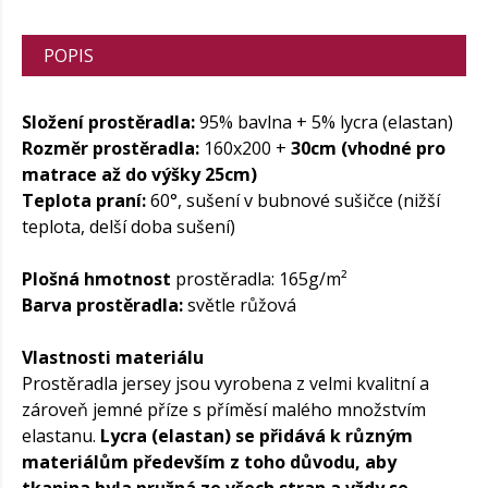
POPIS
Složení prostěradla:
95% bavlna + 5% lycra (elastan)
Rozměr prostěradla:
160x200 +
30cm (vhodné pro
matrace až do výšky 25cm)
Teplota praní:
60°, sušení v bubnové sušičce (nižší
teplota, delší doba sušení)
Plošná hmotnost
prostěradla: 165g/m²
Barva prostěradla:
světle růžová
Vlastnosti materiálu
Prostěradla jersey jsou vyrobena z velmi kvalitní a
zároveň jemné příze s příměsí malého množstvím
elastanu.
Lycra (elastan) se přidává k různým
materiálům především z toho důvodu, aby
tkanina byla pružná ze všech stran a vždy se