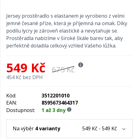
Jersey prostěradlo s elastanem je vyrobeno z velmi
jemné česané příze, která je příjemná na omak. Díky
podílu lycry je zároveň elastické a nevytahuje se.
Prostěradla nabízíme v široké škále barev tak, aby
perfektně doladila celkový vzhled Vašeho lůžka.
549 Kč
675 Kč
454 Kč bez DPH
Kód:
3512201010
EAN:
8595673464317
Dostupnost:
1 až 3 dny
549 Kč - 549 Kč
Na výběr
4 varianty