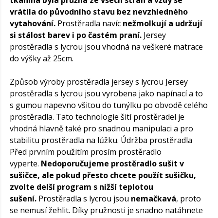
vrátila do původního stavu bez nevzhledného
vytahování.
Prostěradla navíc
nežmolkují a udržují
si stálost barev i po častém praní.
Jersey
prostěradla s lycrou jsou vhodná na veškeré matrace
do výšky až 25cm.
Způsob výroby prostěradla jersey s lycrou Jersey
prostěradla s lycrou jsou vyrobena jako napínací a to
s gumou napevno všitou do tunýlku po obvodě celého
prostěradla. Tato technologie šití prostěradel je
vhodná hlavně také pro snadnou manipulaci a pro
stabilitu prostěradla na lůžku. Údržba prostěradla
Před prvním použitím prosím prostěradlo
vyperte.
Nedoporučujeme prostěradlo sušit v
sušičce, ale pokud přesto chcete použít sušičku,
zvolte delší program s nižší teplotou
sušení.
Prostěradla s lycrou jsou
nemačkavá
, proto
se nemusí žehlit. Díky pružnosti je snadno natáhnete