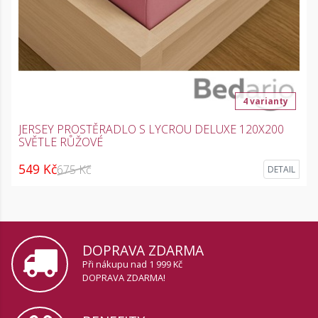
4 varianty
JERSEY PROSTĚRADLO S LYCROU DELUXE 120X200
SVĚTLE RŮŽOVÉ
549 Kč
675 Kč
DETAIL
DOPRAVA ZDARMA
Při nákupu nad 1 999 Kč
DOPRAVA ZDARMA!