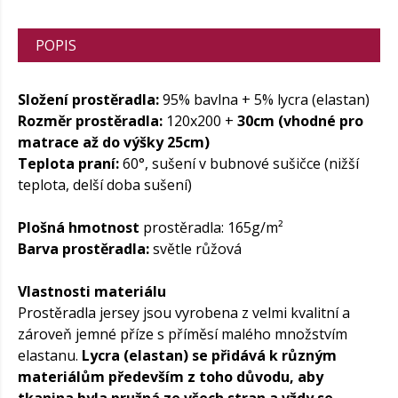
POPIS
Složení prostěradla:
95% bavlna + 5% lycra (elastan)
Rozměr prostěradla:
120x200 +
30cm (vhodné pro
matrace až do výšky 25cm)
Teplota praní:
60°, sušení v bubnové sušičce (nižší
teplota, delší doba sušení)
Plošná hmotnost
prostěradla: 165g/m²
Barva prostěradla:
světle růžová
Vlastnosti materiálu
Prostěradla jersey jsou vyrobena z velmi kvalitní a
zároveň jemné příze s příměsí malého množstvím
elastanu.
Lycra (elastan) se přidává k různým
materiálům především z toho důvodu, aby
tkanina byla pružná ze všech stran a vždy se