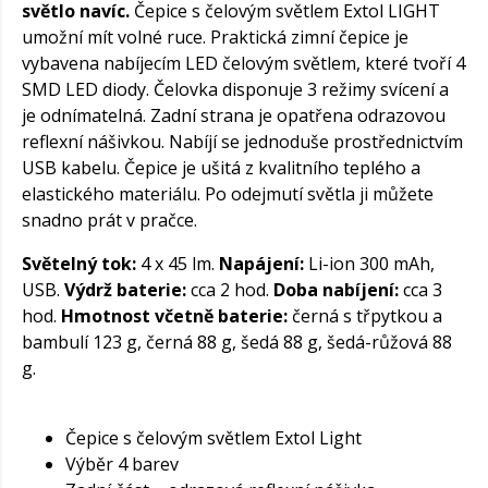
světlo navíc.
Čepice s čelovým světlem Extol LIGHT
umožní mít volné ruce. Praktická zimní čepice je
vybavena nabíjecím LED čelovým světlem, které tvoří 4
SMD LED diody. Čelovka disponuje 3 režimy svícení a
je odnímatelná. Zadní strana je opatřena odrazovou
reflexní nášivkou. Nabíjí se jednoduše prostřednictvím
USB kabelu. Čepice je ušitá z kvalitního teplého a
elastického materiálu. Po odejmutí světla ji můžete
snadno prát v pračce.
Světelný tok:
4 x 45 lm.
Napájení:
Li-ion 300 mAh,
USB.
Výdrž baterie:
cca 2 hod.
Doba nabíjení:
cca 3
hod.
Hmotnost včetně baterie:
černá s třpytkou a
bambulí 123 g, černá 88 g, šedá 88 g, šedá-růžová 88
g.
Čepice s čelovým světlem Extol Light
Výběr 4 barev