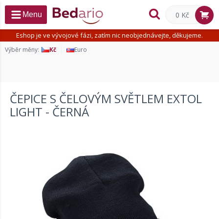
0 Kč
Menu
Eshop je ve vývojové fázi, zatím nic neobjednávejte, děkujeme.
Výběr měny:
Kč
Euro
ČEPICE S ČELOVÝM SVĚTLEM EXTOL
LIGHT - ČERNÁ