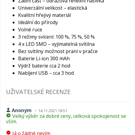
Zadní část – odrazová reflexní nášivka
Univerzální velikost – elastická
Kvalitní hřejivý materiál
Ideální do přírody
Volné ruce
3 režimy svícení: 100 %, 75 %, 50 %
4 x LED SMD – vyjímatelná svítilna
Bez svítilny možnost praní v pračce
Baterie Li-ion 300 mAh
Výdrž baterie cca 2 hod
Nabíjení USB – cca 3 hod
UŽIVATELSKÉ RECENZE
Anonym
14.11.2021 18:51
Velký výběr za dobré ceny, celková spokojenost se
vším.
Já o žádné nevím