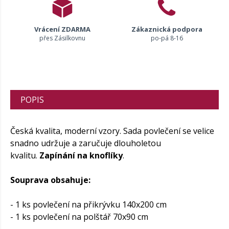
Vrácení ZDARMA
Zákaznická podpora
přes Zásilkovnu
po-pá 8-16
POPIS
Česká kvalita, moderní vzory. Sada povlečení se velice
snadno udržuje a zaručuje dlouholetou
kvalitu.
Zapínání na knoflíky
.
Souprava obsahuje:
- 1 ks povlečení na přikrývku 140x200 cm
- 1 ks povlečení na polštář 70x90 cm