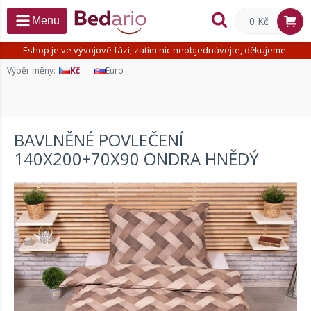
0 Kč
Menu
Eshop je ve vývojové fázi, zatím nic neobjednávejte, děkujeme.
Výběr měny:
Kč
Euro
BAVLNĚNÉ POVLEČENÍ
140X200+70X90 ONDRA HNĚDÝ