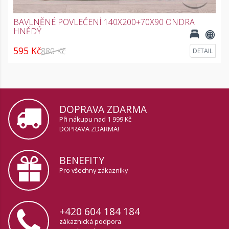
BAVLNĚNÉ POVLEČENÍ 140X200+70X90 ONDRA
HNĚDÝ
595 Kč
880 Kč
DETAIL
DOPRAVA ZDARMA
Při nákupu nad 1 999 Kč
DOPRAVA ZDARMA!
BENEFITY
Pro všechny zákazníky
+420 604 184 184
zákaznická podpora