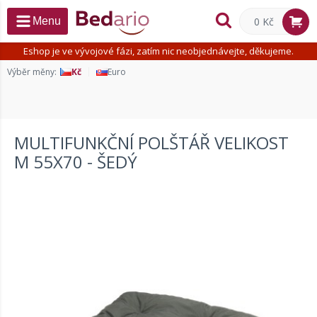
0 Kč
Menu
Eshop je ve vývojové fázi, zatím nic neobjednávejte, děkujeme.
Výběr měny:
Kč
Euro
MULTIFUNKČNÍ POLŠTÁŘ VELIKOST
M 55X70 - ŠEDÝ