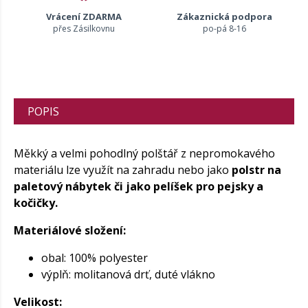
Vrácení ZDARMA
Zákaznická podpora
přes Zásilkovnu
po-pá 8-16
POPIS
Měkký a velmi pohodlný polštář z nepromokavého
materiálu lze využít na zahradu nebo jako
polstr na
paletový nábytek či jako pelíšek pro pejsky a
kočičky.
Materiálové složení:
obal: 100% polyester
výplň: molitanová drť, duté vlákno
Velikost: