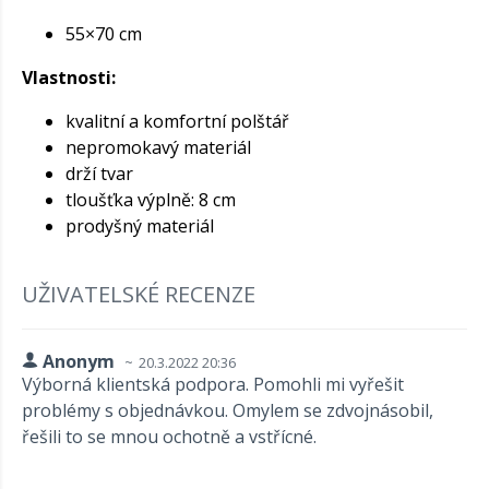
55×70 cm
Vlastnosti:
kvalitní a komfortní polštář
nepromokavý materiál
drží tvar
tloušťka výplně: 8 cm
prodyšný materiál
UŽIVATELSKÉ RECENZE
Anonym
20.3.2022 20:36
Výborná klientská podpora. Pomohli mi vyřešit
problémy s objednávkou. Omylem se zdvojnásobil,
řešili to se mnou ochotně a vstřícné.