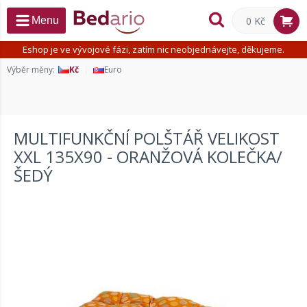
0 Kč
Menu
Eshop je ve vývojové fázi, zatím nic neobjednávejte, děkujeme.
Výběr měny:
Kč
Euro
MULTIFUNKČNÍ POLŠTÁŘ VELIKOST
XXL 135X90 - ORANŽOVÁ KOLEČKA/
ŠEDÝ