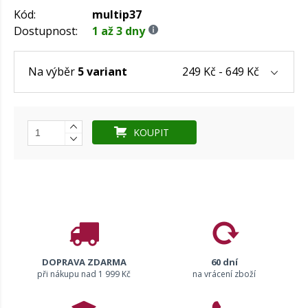
Kód:
multip37
Dostupnost:
1 až 3 dny
249 Kč - 649 Kč
Na výběr
5 variant
KOUPIT
DOPRAVA ZDARMA
60 dní
při nákupu nad 1 999 Kč
na vrácení zboží