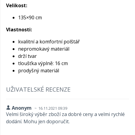
Velikost:
135×90 cm
Vlastnosti:
kvalitní a komfortní polštář
nepromokavý materiál
drží tvar
tloušťka výplně: 16 cm
prodyšný materiál
UŽIVATELSKÉ RECENZE
Anonym
16.11.2021 09:39
Velmi široký výběr zboží za dobré ceny a velmi rychlé
dodání. Mohu jen doporučit.