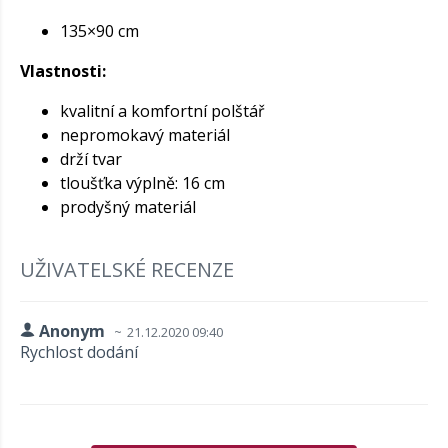
135×90 cm
Vlastnosti:
kvalitní a komfortní polštář
nepromokavý materiál
drží tvar
tloušťka výplně: 16 cm
prodyšný materiál
UŽIVATELSKÉ RECENZE
Anonym
21.12.2020 09:40
Rychlost dodání