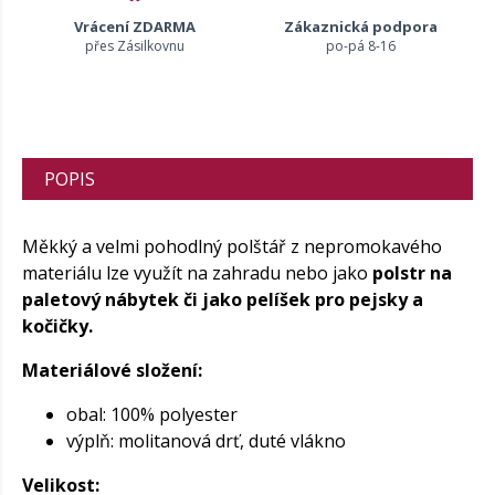
Vrácení ZDARMA
Zákaznická podpora
přes Zásilkovnu
po-pá 8-16
POPIS
Měkký a velmi pohodlný polštář z nepromokavého
materiálu lze využít na zahradu nebo jako
polstr na
paletový nábytek či jako pelíšek pro pejsky a
kočičky.
Materiálové složení:
obal: 100% polyester
výplň: molitanová drť, duté vlákno
Velikost: