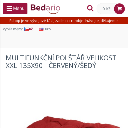
0 Kč
Menu
Eshop je ve vývojové fázi, zatím nic neobjednávejte, děkujeme.
Výběr měny:
Kč
Euro
MULTIFUNKČNÍ POLŠTÁŘ VELIKOST
XXL 135X90 - ČERVENÝ/ŠEDÝ