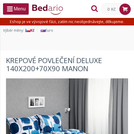
0 Kč
Menu
Eshop je ve vývojové fázi, zatím nic neobjednávejte, děkujeme.
Výběr měny:
Kč
Euro
KREPOVÉ POVLEČENÍ DELUXE
140X200+70X90 MANON