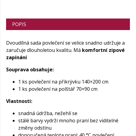
POPIS
Dvoudílná sada povlečení se velice snadno udržuje a
zaručuje dlouholetou kvalitu. Má
komfortní zipové
zapínání
Souprava obsahuje:
1 ks povlečení na přikrývku 140×200 cm
1 ks povlečení na polštář 70×90 cm
Vlastnosti:
snadná údržba, nežehlí se
stálé barvy vydrží mnoho praní bez viditelné
změny odstínu
doporučená teplota praní: 40 °C povlečení