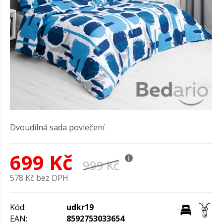
Dvoudílná sada povlečení
699 Kč
999 Kč
578 Kč bez DPH
Kód:
udkr19
EAN:
8592753033654