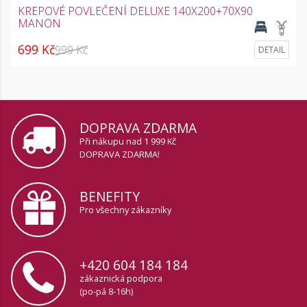
KREPOVÉ POVLEČENÍ DELUXE 140X200+70X90
MANON
699 Kč
999 Kč
DETAIL
DOPRAVA ZDARMA
Při nákupu nad 1 999 Kč
DOPRAVA ZDARMA!
BENEFITY
Pro všechny zákazníky
+420 604 184 184
zákaznická podpora
(po-pá 8-16h)