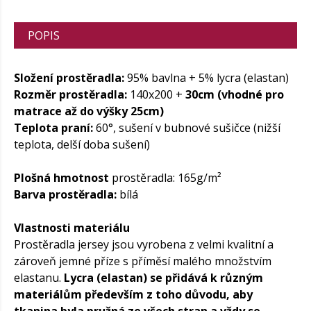
POPIS
Složení prostěradla:
95% bavlna + 5% lycra (elastan)
Rozměr prostěradla:
140x200 +
30cm (vhodné pro
matrace až do výšky 25cm)
Teplota praní:
60°, sušení v bubnové sušičce (nižší
teplota, delší doba sušení)
Plošná hmotnost
prostěradla: 165g/m²
Barva prostěradla:
bílá
Vlastnosti materiálu
Prostěradla jersey jsou vyrobena z velmi kvalitní a
zároveň jemné příze s příměsí malého množstvím
elastanu.
Lycra (elastan) se přidává k různým
materiálům především z toho důvodu, aby
tkanina byla pružná ze všech stran a vždy se