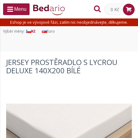
0 Kč
Menu
Eshop je ve vývojové fázi, zatím nic neobjednávejte, děkujeme.
Výběr měny:
Kč
Euro
JERSEY PROSTĚRADLO S LYCROU
DELUXE 140X200 BÍLÉ