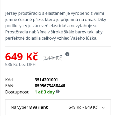
Jersey prostěradlo s elastanem je vyrobeno z velmi
jemné česané příze, která je příjemná na omak. Díky
podílu lycry je zároveň elastické a nevytahuje se.
Prostěradla nabízíme v široké škále barev tak, aby
perfektně doladila celkový vzhled Vašeho lůžka.
649 Kč
749 Kč
536 Kč bez DPH
Kód:
3514201001
EAN:
8595673458446
Dostupnost:
1 až 3 dny
649 Kč - 649 Kč
Na výběr
8 variant