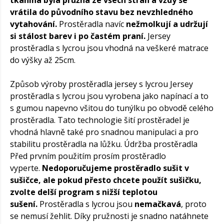
vrátila do původního stavu bez nevzhledného
vytahování.
Prostěradla navíc
nežmolkují a udržují
si stálost barev i po častém praní.
Jersey
prostěradla s lycrou jsou vhodná na veškeré matrace
do výšky až 25cm.
Způsob výroby prostěradla jersey s lycrou Jersey
prostěradla s lycrou jsou vyrobena jako napínací a to
s gumou napevno všitou do tunýlku po obvodě celého
prostěradla. Tato technologie šití prostěradel je
vhodná hlavně také pro snadnou manipulaci a pro
stabilitu prostěradla na lůžku. Údržba prostěradla
Před prvním použitím prosím prostěradlo
vyperte.
Nedoporučujeme prostěradlo sušit v
sušičce, ale pokud přesto chcete použít sušičku,
zvolte delší program s nižší teplotou
sušení.
Prostěradla s lycrou jsou
nemačkavá
, proto
se nemusí žehlit. Díky pružnosti je snadno natáhnete