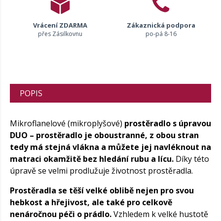
Vrácení ZDARMA
Zákaznická podpora
přes Zásilkovnu
po-pá 8-16
POPIS
Mikroflanelové (mikroplyšové)
prostěradlo s úpravou
DUO – prostěradlo je oboustranné, z obou stran
tedy má stejná vlákna a můžete jej navléknout na
matraci okamžitě bez hledání rubu a lícu.
Díky této
úpravě se velmi prodlužuje životnost prostěradla.
Prostěradla se těší velké oblibě nejen pro svou
hebkost a hřejivost, ale také pro celkově
nenáročnou péči o prádlo.
Vzhledem k velké hustotě