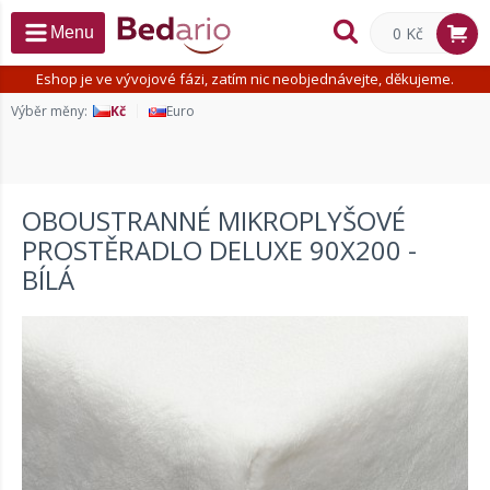
0 Kč
Menu
Eshop je ve vývojové fázi, zatím nic neobjednávejte, děkujeme.
Výběr měny:
Kč
Euro
OBOUSTRANNÉ MIKROPLYŠOVÉ
PROSTĚRADLO DELUXE 90X200 -
BÍLÁ