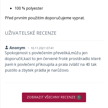
100 % polyester
Před prvním použitím doporučujeme vyprat.
UŽIVATELSKÉ RECENZE
Anonym
10.11.2021 07:41
Spokojenost s povlečením převeliká,můžu jen
doporučit,kazí to jen červené froté prostěradlo které
jsem k povlečení přikoupila a prala zvlášť na 40 tak
pustilo a zbytek prádla je narůžovo.
ZOBRAZIT VŠECHNY RECENZE
1