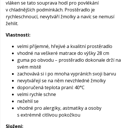
vláken se tato souprava hodí pro povlékání
v chladnějších podmínkách. Prostěradlo je
rychleschnoucí, nevytváří žmolky a navíc se nemusí
žehlit.
Vlastnosti:
velmi příjemné, hřejivé a kvalitní prostěradlo
vhodné na veškeré matrace do výšky 28 cm
guma po obvodu – prostěradlo dokonale drží na
svém místě
zachovává si i po mnoha vypráních svoji barvu
nevytvářejí se na něm nevzhledné žmolky
doporučená teplota praní: 40°C
velmi rychle schne
nežehlí se
vhodné pro alergiky, astmatiky a osoby
s extrémně citlivou pokožkou
Složení: