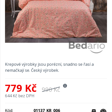
Krepové výrobky jsou porézní, snadno se řasí a
nemačkají se. Český výrobek.
779 Kč
990 Kč
644 Kč bez DPH
Kód:
01137_KR_006