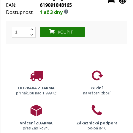
EAN:
619091848165
Dostupnost:
1 až 3 dny
KOUPIT
DOPRAVA ZDARMA
60 dní
při nákupu nad 1 999 Kč
na vrácení zboží
Vrácení ZDARMA
Zákaznická podpora
přes Zásilkovnu
po-pá 8-16