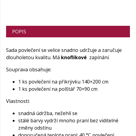
POPIS
Sada povlečení se velice snadno udržuje a zaručuje
dlouholetou kvalitu. Má
knoflíkové
zapínání.
Souprava obsahuje:
1 ks povlečení na přikrývku 140×200 cm
1 ks povlečení na polštář 70×90 cm
Vlastnosti:
snadná údržba, nežehlí se
stálé barvy vydrží mnoho praní bez viditelné
změny odstínu
doporučená teplota praní: 40 °C povlečení