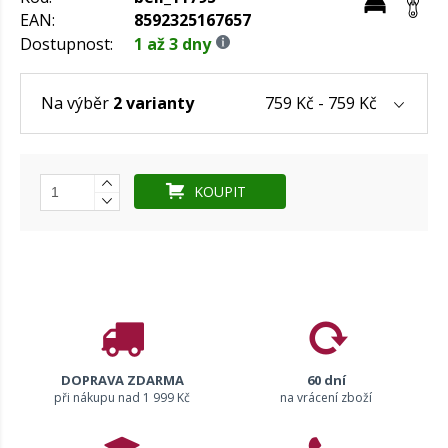
EAN:
8592325167657
Dostupnost:
1 až 3 dny
759 Kč - 759 Kč
Na výběr
2 varianty
KOUPIT
DOPRAVA ZDARMA
60 dní
při nákupu nad 1 999 Kč
na vrácení zboží