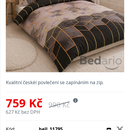
Kvalitní českéí povlečení se zapínáním na zip.
759 Kč
990 Kč
627 Kč bez DPH
Kód:
bell_11795