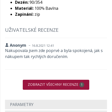
Dezén:
90/354
Materiál:
100% Bavlna
Zapinání:
zip
UŽIVATELSKÉ RECENZE
Anonym
16.8.2021 12:41
Nakupovala jsem zde poprvé a byla spokojená, jak s
nákupem tak rychlých doručením.
ZOBRAZIT VŠECHNY RECENZE
1
PARAMETRY