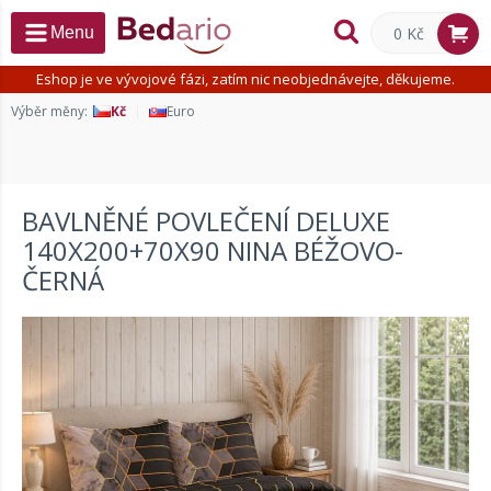
0 Kč
Menu
Eshop je ve vývojové fázi, zatím nic neobjednávejte, děkujeme.
Výběr měny:
Kč
Euro
BAVLNĚNÉ POVLEČENÍ DELUXE
140X200+70X90 NINA BÉŽOVO-
ČERNÁ