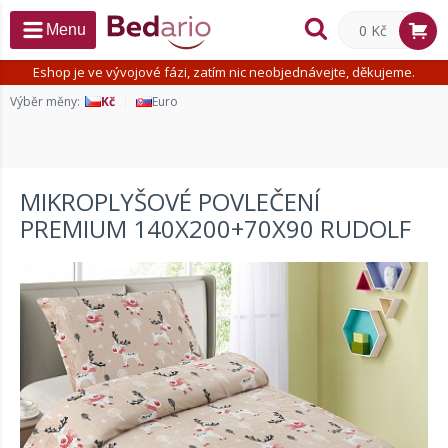
0 Kč
Menu
Eshop je ve vývojové fázi, zatím nic neobjednávejte, děkujeme.
Výběr měny:
Kč
Euro
MIKROPLYŠOVÉ POVLEČENÍ
PREMIUM 140X200+70X90 RUDOLF