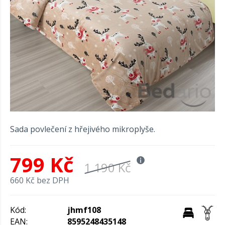
Sada povlečení z hřejivého mikroplyše.
799 Kč
1 190 Kč
660 Kč bez DPH
Kód:
jhmf108
EAN:
8595248435148