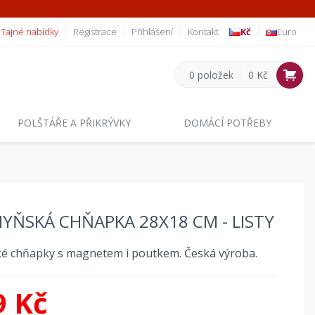
Tajné nabídky
Registrace
Přihlášení
Kontakt
Kč
Euro
0 položek
0 Kč
POLŠTÁŘE A PŘIKRÝVKY
DOMÁCÍ POTŘEBY
YŇSKÁ CHŇAPKA 28X18 CM - LISTY
ké chňapky s magnetem i poutkem. Česká výroba.
9 Kč