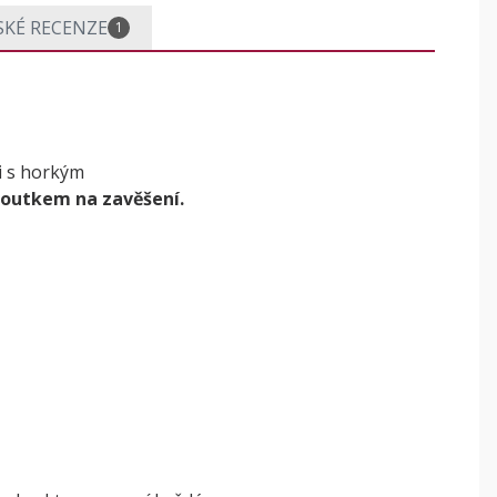
SKÉ RECENZE
1
i s horkým
poutkem na zavěšení.