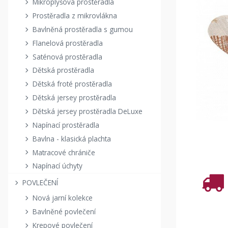
Mikroplyšová prostěradla
Prostěradla z mikrovlákna
Bavlněná prostěradla s gumou
Flanelová prostěradla
Saténová prostěradla
Dětská prostěradla
Dětská froté prostěradla
Dětská jersey prostěradla
Dětská jersey prostěradla DeLuxe
Napínací prostěradla
Bavlna - klasická plachta
Matracové chrániče
Napínací úchyty
POVLEČENÍ
Nová jarní kolekce
Bavlněné povlečení
Krepové povlečení