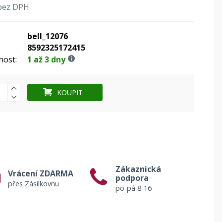
bez DPH
bell_12076
8592325172415
nost:
1 až 3 dny
KOUPIT
Zákaznická
Vrácení ZDARMA
podpora
přes Zásilkovnu
po-pá 8-16