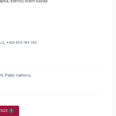
apka, kterou ocení každá
.cz
, +420 604 184 184
ní. Palec nahoru.
ENZE
1