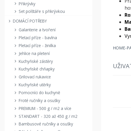
Pr
Přikrývky
ho
Set polštáře s přikrývkou
Ro
DOMÁCÍ POTŘEBY
Ma
Ba
Galanterie a tvoření
Vy
Pletací příze - bavlna
Pletací příze - žinilka
HOME-PAR
Jehlice na pletení
Kuchyňské zástěry
UŽIVA
Kuchyňské chňapky
Grilovací rukavice
Kuchyňské utěrky
Pomocníci do kuchyně
Froté ručníky a osušky
PREMIUM - 500 g / m2 a více
STANDART - 320 až 450 g / m2
Bambusové ručníky a osušky