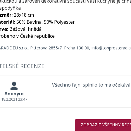
aktickou a zároveň dekorativní součastí Vaší kuchyně je chň
spodyňka.
změr:
28x18 cm
teriál:
50% Bavlna, 50% Polyester
rva:
Béžová, hnědá
robeno v České republice
ADE.EU s.r.o.,
Pitterova 2855/7,
Praha 130 00,
info@topprosteradla
TELSKÉ RECENZE
Všechno fajn, splnilo to má očekává
Anonym
18.2.2021 23:47
ZOBRAZIT VŠECHNY REC