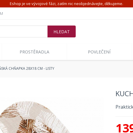
Eshop je ve vývojové fázi, zatím nic neobjednávejte, děkujeme.
ÍM
PROSTĚRADLA
POVLEČENÍ
KÁ CHŇAPKA 28X18 CM - LISTY
KUCH
Praktic
13