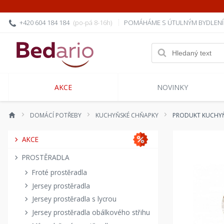
+420 604 184 184
(po-pá 8-16h)
POMÁHÁME S ÚTULNÝM BYDLEN
AKCE
NOVINKY
DOMÁCÍ POTŘEBY
KUCHYŇSKÉ CHŇAPKY
PRODUKT KUCHYŇS
AKCE
PROSTĚRADLA
Froté prostěradla
Jersey prostěradla
Jersey prostěradla s lycrou
Jersey prostěradla obálkového střihu