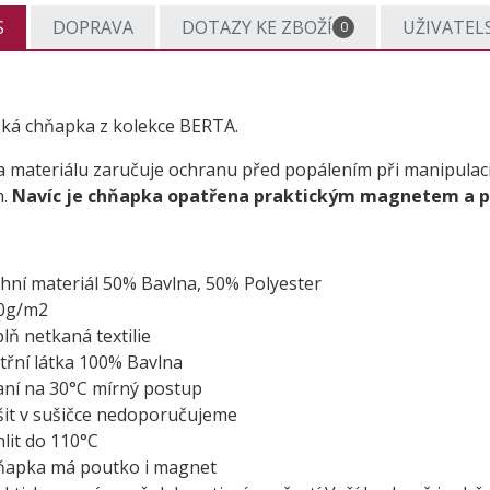
S
DOPRAVA
DOTAZY KE ZBOŽÍ
UŽIVATEL
0
ká chňapka z kolekce BERTA.
a materiálu zaručuje ochranu před popálením při manipulac
m.
Navíc je chňapka opatřena praktickým magnetem a 
chní materiál 50% Bavlna, 50% Polyester
0g/m2
lň netkaná textilie
itřní látka 100% Bavlna
aní na 30°C mírný postup
šit v sušičce nedoporučujeme
hlit do 110°C
ňapka má poutko i magnet