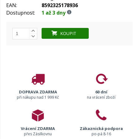
EAN:
8592325178936
Dostupnost:
1 až 3 dny
KOUPIT
DOPRAVA ZDARMA
60 dní
při nákupu nad 1 999 Kč
na vrácení zboží
Vrácení ZDARMA
Zákaznická podpora
přes Zásilkovnu
po-pá 8-16