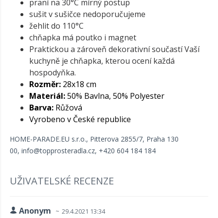
praní na 30°C mírný postup
sušit v sušičce nedoporučujeme
žehlit do 110°C
chňapka má poutko i magnet
Praktickou a zároveň dekorativní součastí Vaší
kuchyně je chňapka, kterou ocení každá
hospodyňka.
Rozměr:
28x18 cm
Materiál:
50% Bavlna, 50% Polyester
Barva:
Růžová
Vyrobeno v České republice
HOME-PARADE.EU s.r.o.,
Pitterova 2855/7,
Praha 130
00,
info@topprosteradla.cz
, +420 604 184 184
UŽIVATELSKÉ RECENZE
Anonym
29.4.2021 13:34