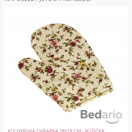
KUCHYŇSKÁ CHŇAPKA 28X18 CM - RŮŽIČKA