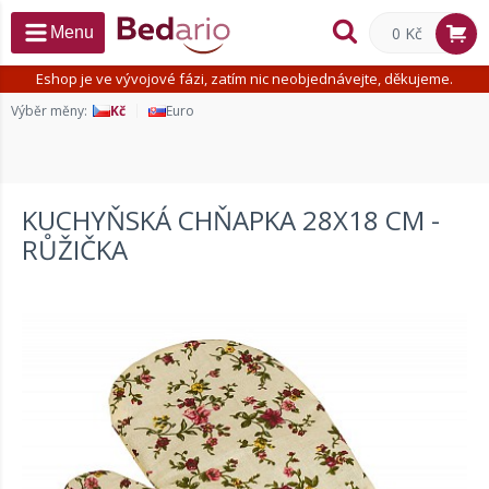
0 Kč
Menu
Eshop je ve vývojové fázi, zatím nic neobjednávejte, děkujeme.
Výběr měny:
Kč
Euro
KUCHYŇSKÁ CHŇAPKA 28X18 CM -
RŮŽIČKA