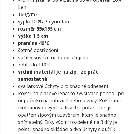
vrchní materiál 50% Bavlna 30% Polyester 20%
Len
160g/m2
výplň 100% Polyuretan
rozměr 55x155 cm
výška 1,5 cm
praní na 40°C
šetrné odstředění
sušit v sušičce nedoporučujeme
žehlit do 110°C
vrchní materiál je na zip, lze prát
samostatně
dva látkové úchyty pro snadné odnesení
Polstr na plážové lehátko zvýší vaše pohodlí při
odpočinku na zahradě nebo u vody. Polstr má
molitanovou výplň a kvalitní potah. Ten je
opatřen zipovým uzávěrem, který je snadno
snímatelný. Díky výplni rozdělené na 3 díly je
polstr snadno skládací a dva úchyty slouží k