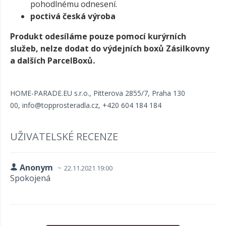
pohodlnému odnesení.
poctivá česká výroba
Produkt odesíláme pouze pomocí kurýrních
služeb, nelze dodat do výdejních boxů Zásilkovny
a dalších ParcelBoxů.
HOME-PARADE.EU s.r.o.,
Pitterova 2855/7,
Praha 130
00,
info@topprosteradla.cz
, +420 604 184 184
UŽIVATELSKÉ RECENZE
Anonym
22.11.2021 19:00
Spokojená