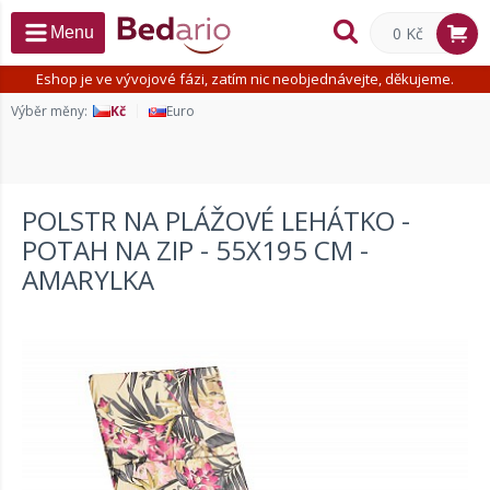
0 Kč
Menu
Eshop je ve vývojové fázi, zatím nic neobjednávejte, děkujeme.
Výběr měny:
Kč
Euro
POLSTR NA PLÁŽOVÉ LEHÁTKO -
POTAH NA ZIP - 55X195 CM -
AMARYLKA