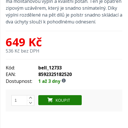
má molitanovou výplň a kvalitní potah. Ten je opatřen
zipovým uzávěrem, který je snadno snímatelný. Díky
výplni rozdělené na pět dílů je polstr snadno skládací a
dva úchyty slouží k pohodlnému odnesení.
649 Kč
536 Kč bez DPH
Kód:
bell_12733
EAN:
8592325182520
Dostupnost:
1 až 3 dny
KOUPIT