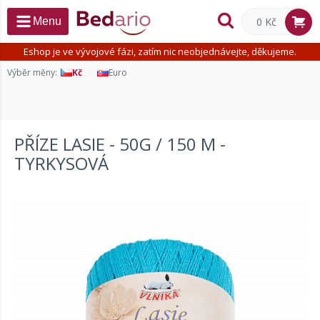
0 Kč
Menu
Eshop je ve vývojové fázi, zatím nic neobjednávejte, děkujeme.
Výběr měny:
Kč
Euro
PŘÍZE LASIE - 50G / 150 M -
TYRKYSOVÁ