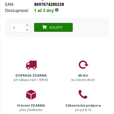
EAN:
8697674280238
Dostupnost:
1 až 3 dny
KOUPIT
DOPRAVA ZDARMA
60 dní
při nákupu nad 1 999 Kč
na vrácení zboží
Vrácení ZDARMA
Zákaznická podpora
přes Zásilkovnu
po-pá 8-16