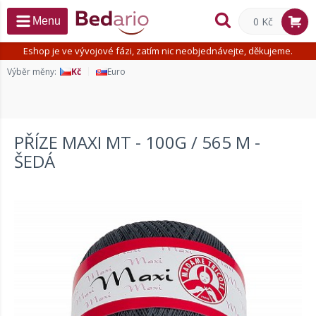
0 Kč
Menu
Eshop je ve vývojové fázi, zatím nic neobjednávejte, děkujeme.
Výběr měny:
Kč
Euro
PŘÍZE MAXI MT - 100G / 565 M -
ŠEDÁ