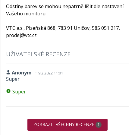
Odstíny barev se mohou nepatrně lišit dle nastavení
Vašeho monitoru.
VTC a.s., Plzeňská 868, 783 91 Uničov, 585 051 217,
prodej@vtc.cz
UŽIVATELSKÉ RECENZE
Anonym
9.2.2022 11:01
Super
Super
ZOBRAZIT VŠECHNY RECENZE
1