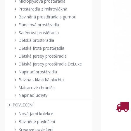
Mikroplyšová prostěradla
Prostěradla z mikrovlákna
Bavlněná prostěradla s gumou
Flanelová prostěradla
Saténová prostěradla
Dětská prostěradla
Dětská froté prostěradla
Dětská jersey prostěradla
Dětská jersey prostěradla DeLuxe
Napínací prostěradla
Bavlna - klasická plachta
Matracové chrániče
Napínací úchyty
POVLEČENÍ
Nová jarní kolekce
Bavlněné povlečení
Krepové povlečení