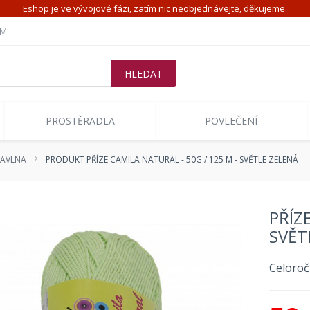
Eshop je ve vývojové fázi, zatím nic neobjednávejte, děkujeme.
ÍM
PROSTĚRADLA
POVLEČENÍ
 BAVLNA
PRODUKT PŘÍZE CAMILA NATURAL - 50G / 125 M - SVĚTLE ZELENÁ
PŘÍZ
SVĚT
Celoroč