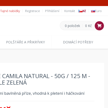
Tajné nabídky
Registrace
Přihlášení
Kontakt
Kč
Euro
0 položek
0 Kč
POLŠTÁŘE A PŘIKRÝVKY
DOMÁCÍ POTŘEBY
E CAMILA NATURAL - 50G / 125 M -
LE ZELENÁ
ní bavlněná příze, vhodná k pletení i háčkování