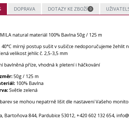
S
DOPRAVA
DOTAZY KE ZBOŽÍ
UŽIVATEL
0
AMILA natural materiál 100% Bavlna 50g / 125 m
a 40°C mírný postup sušit v sušičce nedoporučujeme žehlit
ná velikost jehlic č. 2,5-3,5 mm
í bavlněná příze, vhodná k pletení i háčkování
změr:
50g / 125 m
teriál:
100% Bavlna
rva:
Světle zelená
 barev se mohou nepatrně lišit dle nastavení Vašeho monito
da, Bartoňova 844, Pardubice 53012, +420 602 132 654,
info@