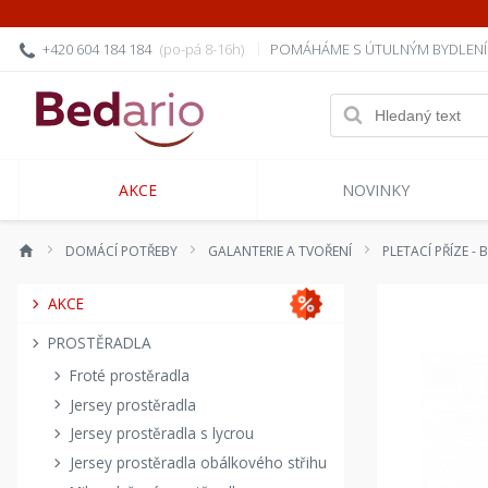
+420 604 184 184
(po-pá 8-16h)
POMÁHÁME S ÚTULNÝM BYDLEN
AKCE
NOVINKY
DOMÁCÍ POTŘEBY
GALANTERIE A TVOŘENÍ
PLETACÍ PŘÍZE -
AKCE
PROSTĚRADLA
Froté prostěradla
Jersey prostěradla
Jersey prostěradla s lycrou
Jersey prostěradla obálkového střihu