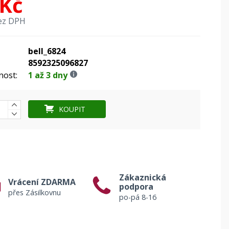
 Kč
ez DPH
bell_6824
8592325096827
nost:
1 až 3 dny
KOUPIT
Zákaznická
Vrácení ZDARMA
podpora
přes Zásilkovnu
po-pá 8-16