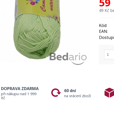
59
49 Kč b
Kód:
EAN:
Dostup
DOPRAVA ZDARMA
60 dní
při nákupu nad 1 999
na vrácení zboží
Kč