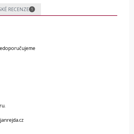
SKÉ RECENZE
1
 nedoporučujeme
ru.
janrejda.cz