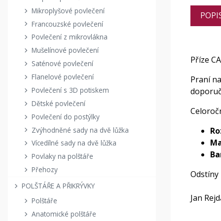
Mikroplyšové povlečení
POPI
Francouzské povlečení
Povlečení z mikrovlákna
Mušelínové povlečení
Příze C
Saténové povlečení
Flanelové povlečení
Praní n
Povlečení s 3D potiskem
doporuče
Dětské povlečení
Celoročn
Povlečení do postýlky
Zvýhodněné sady na dvě lůžka
Ro
Ma
Vícedílné sady na dvě lůžka
Ba
Povlaky na polštáře
Přehozy
Odstíny
POLŠTÁŘE A PŘIKRÝVKY
Jan Rej
Polštáře
Anatomické polštáře