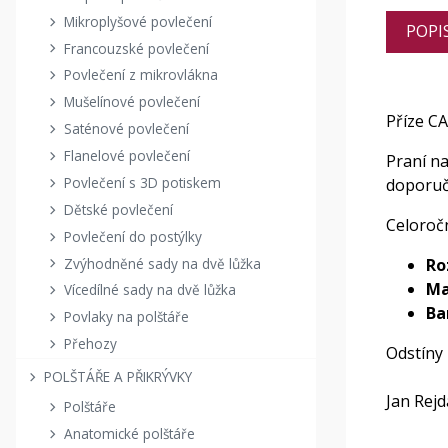
Mikroplyšové povlečení
POPI
Francouzské povlečení
Povlečení z mikrovlákna
Mušelínové povlečení
Příze C
Saténové povlečení
Flanelové povlečení
Praní n
Povlečení s 3D potiskem
doporuče
Dětské povlečení
Celoročn
Povlečení do postýlky
Zvýhodněné sady na dvě lůžka
Ro
Ma
Vícedílné sady na dvě lůžka
Ba
Povlaky na polštáře
Přehozy
Odstíny
POLŠTÁŘE A PŘIKRÝVKY
Jan Rej
Polštáře
Anatomické polštáře