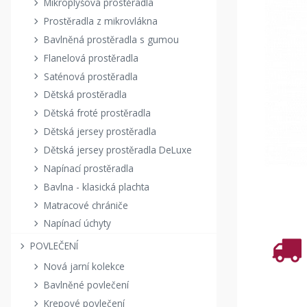
Mikroplyšová prostěradla
Prostěradla z mikrovlákna
Bavlněná prostěradla s gumou
Flanelová prostěradla
Saténová prostěradla
Dětská prostěradla
Dětská froté prostěradla
Dětská jersey prostěradla
Dětská jersey prostěradla DeLuxe
Napínací prostěradla
Bavlna - klasická plachta
Matracové chrániče
Napínací úchyty
POVLEČENÍ
Nová jarní kolekce
Bavlněné povlečení
Krepové povlečení