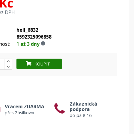
 Kč
ez DPH
bell_6832
8592325096858
nost:
1 až 3 dny
KOUPIT
Zákaznická
Vrácení ZDARMA
podpora
přes Zásilkovnu
po-pá 8-16