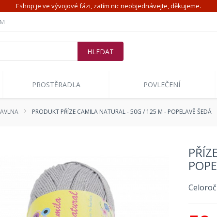
Eshop je ve vývojové fázi, zatím nic neobjednávejte, děkujeme.
ÍM
PROSTĚRADLA
POVLEČENÍ
 BAVLNA
PRODUKT PŘÍZE CAMILA NATURAL - 50G / 125 M - POPELAVĚ ŠEDÁ
PŘÍZ
POPE
Celoroč