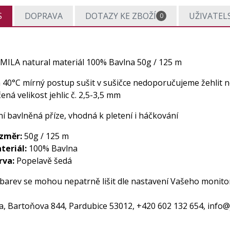
S
DOPRAVA
DOTAZY KE ZBOŽÍ
UŽIVATEL
0
AMILA natural materiál 100% Bavlna 50g / 125 m
a 40°C mírný postup sušit v sušičce nedoporučujeme žehlit
ná velikost jehlic č. 2,5-3,5 mm
í bavlněná příze, vhodná k pletení i háčkování
změr:
50g / 125 m
teriál:
100% Bavlna
rva:
Popelavě šedá
 barev se mohou nepatrně lišit dle nastavení Vašeho monito
da, Bartoňova 844, Pardubice 53012, +420 602 132 654,
info@