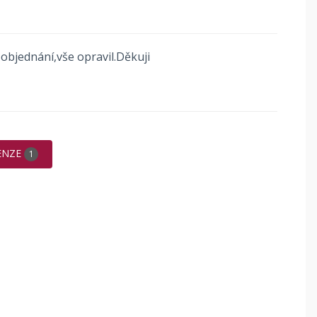
objednání,vše opravil.Děkuji
ENZE
1