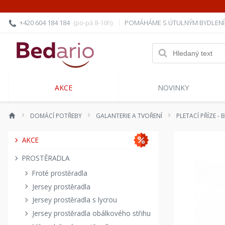
+420 604 184 184
(po-pá 8-16h)
POMÁHÁME S ÚTULNÝM BYDLEN
AKCE
NOVINKY
DOMÁCÍ POTŘEBY
GALANTERIE A TVOŘENÍ
PLETACÍ PŘÍZE -
AKCE
PROSTĚRADLA
Froté prostěradla
Jersey prostěradla
Jersey prostěradla s lycrou
Jersey prostěradla obálkového střihu