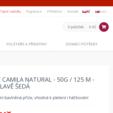
Tajné nabídky
Registrace
Přihlášení
Kontakt
Kč
Euro
0 položek
0 Kč
POLŠTÁŘE A PŘIKRÝVKY
DOMÁCÍ POTŘEBY
E CAMILA NATURAL - 50G / 125 M -
LAVĚ ŠEDÁ
ní bavlněná příze, vhodná k pletení i háčkování