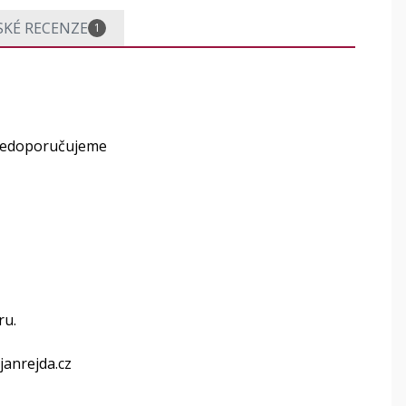
SKÉ RECENZE
1
 nedoporučujeme
ru.
janrejda.cz