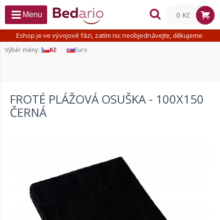
0 Kč
Menu
Eshop je ve vývojové fázi, zatím nic neobjednávejte, děkujeme.
Výběr měny:
Kč
Euro
FROTÉ PLÁŽOVÁ OSUŠKA - 100X150
ČERNÁ