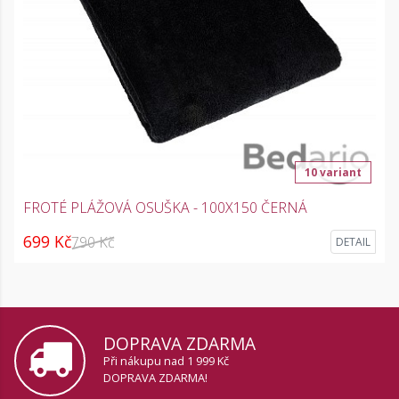
10 variant
FROTÉ PLÁŽOVÁ OSUŠKA - 100X150 ČERNÁ
699 Kč
790 Kč
DETAIL
DOPRAVA ZDARMA
Při nákupu nad 1 999 Kč
DOPRAVA ZDARMA!