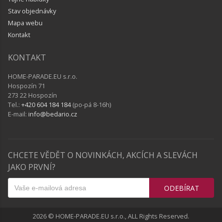
Stav objednávky
Mapa webu
Kontakt
KONTAKT
HOME-PARADE.EU s.r.o.
Hospozín 71
273 22 Hospozín
Tel.:
+420 604 184 184
(po-pá 8-16h)
E-mail:
info@bedario.cz
CHCETE VĚDĚT O NOVINKÁCH, AKCÍCH A SLEVÁCH
JAKO PRVNÍ?
ODEBÍRAT
2026 © HOME-PARADE.EU s.r.o., ALL Rights Reserved.