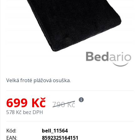
Velká froté plážová osuška.
699 Kč
790 Kč
578 Kč bez DPH
Kód:
bell_11564
EAN:
8592325164151