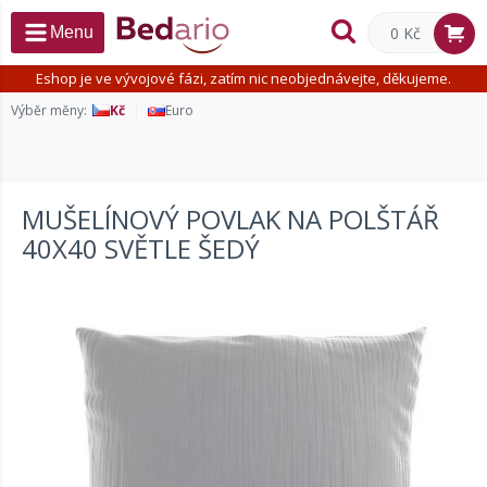
0 Kč
Menu
Eshop je ve vývojové fázi, zatím nic neobjednávejte, děkujeme.
Výběr měny:
Kč
Euro
MUŠELÍNOVÝ POVLAK NA POLŠTÁŘ
40X40 SVĚTLE ŠEDÝ