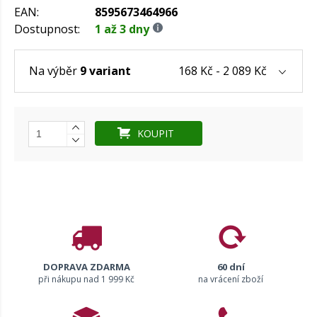
EAN:
8595673464966
Dostupnost:
1 až 3 dny
168 Kč - 2 089 Kč
Na výběr
9 variant
KOUPIT
DOPRAVA ZDARMA
60 dní
při nákupu nad 1 999 Kč
na vrácení zboží