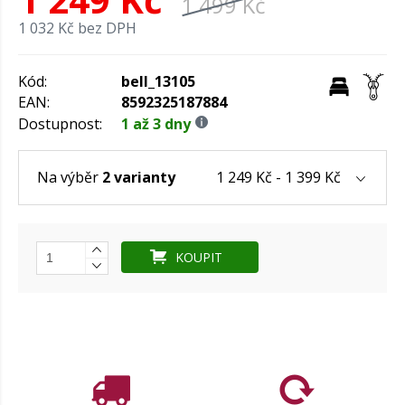
1 499 Kč
1 032 Kč bez DPH
Kód:
bell_13105
EAN:
8592325187884
Dostupnost:
1 až 3 dny
1 249 Kč - 1 399 Kč
Na výběr
2 varianty
KOUPIT