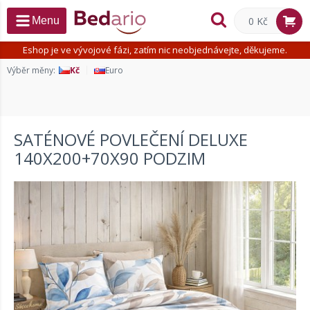
0 Kč
Menu
Eshop je ve vývojové fázi, zatím nic neobjednávejte, děkujeme.
Výběr měny:
Kč
Euro
SATÉNOVÉ POVLEČENÍ DELUXE
140X200+70X90 PODZIM