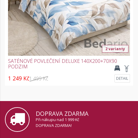
2 varianty
SATÉNOVÉ POVLEČENÍ DELUXE 140X200+70X90
PODZIM
1 249 Kč
1 499 Kč
DETAIL
DOPRAVA ZDARMA
Při nákupu nad 1 999 Kč
DOPRAVA ZDARMA!