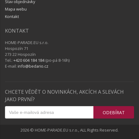
Stav objednávky
Mapa webu
Kontakt
KONTAKT
HOME-PARADE.EU s.r.o.
Hospozín 71
273 22 Hospozín
Tel.:
+420 604 184 184
(po-pá 8-16h)
E-mail:
info@bedario.cz
CHCETE VĚDĚT O NOVINKÁCH, AKCÍCH A SLEVÁCH
JAKO PRVNÍ?
ODEBÍRAT
2026 © HOME-PARADE.EU s.r.o., ALL Rights Reserved.