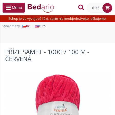
0 Kč
Menu
Eshop je ve vývojové fázi, zatím nic neobjednávejte, děkujeme.
Výběr měny:
Kč
Euro
PŘÍZE SAMET - 100G / 100 M -
ČERVENÁ