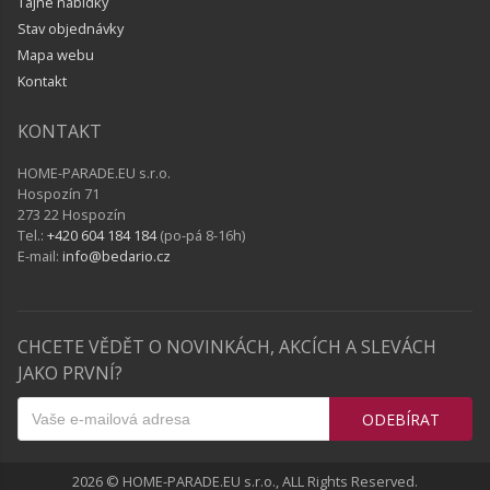
Tajné nabídky
Stav objednávky
Mapa webu
Kontakt
KONTAKT
HOME-PARADE.EU s.r.o.
Hospozín 71
273 22 Hospozín
Tel.:
+420 604 184 184
(po-pá 8-16h)
E-mail:
info@bedario.cz
CHCETE VĚDĚT O NOVINKÁCH, AKCÍCH A SLEVÁCH
JAKO PRVNÍ?
ODEBÍRAT
2026 © HOME-PARADE.EU s.r.o., ALL Rights Reserved.