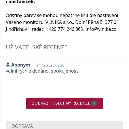
i postaviček.
Odstíny barev se mohou nepatrně lišit dle nastavení
Vašeho monitoru. VLNIKA s.r.o., Dolní Pěna 5, 377 01
Jindřichův Hradec, +420 774 246 069,
info@vlnika.cz
UŽIVATELSKÉ RECENZE
Anonym
24.12.2020 09:26
velmi rychle dodáno, spokujenost
ZOBRAZIT VŠECHNY RECENZE
1
DOPRAVA