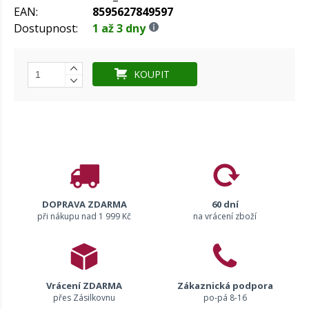
EAN:
8595627849597
Dostupnost:
1 až 3 dny
KOUPIT
DOPRAVA ZDARMA
60 dní
při nákupu nad 1 999 Kč
na vrácení zboží
Vrácení ZDARMA
Zákaznická podpora
přes Zásilkovnu
po-pá 8-16