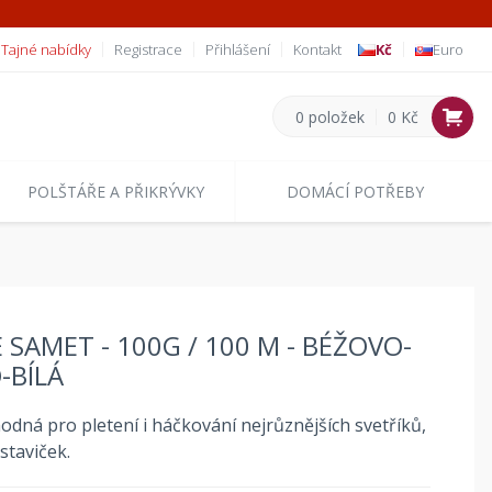
Tajné nabídky
Registrace
Přihlášení
Kontakt
Kč
Euro
0 položek
0 Kč
POLŠTÁŘE A PŘIKRÝVKY
DOMÁCÍ POTŘEBY
E SAMET - 100G / 100 M - BÉŽOVO-
-BÍLÁ
hodná pro pletení i háčkování nejrůznějších svetříků,
staviček.