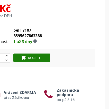
 Kč
ez DPH
bell_7107
8595627863388
nost:
1 až 3 dny
KOUPIT
Zákaznická
Vrácení ZDARMA
podpora
přes Zásilkovnu
po-pá 8-16