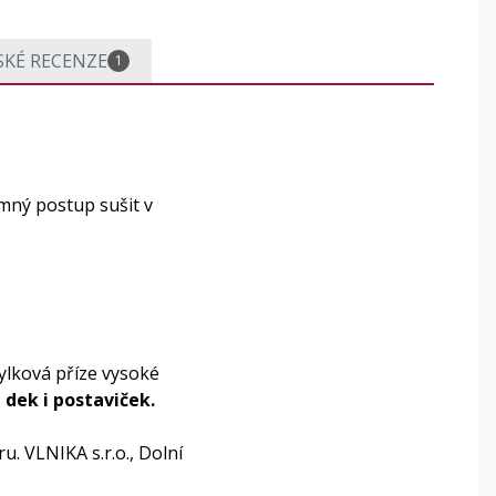
SKÉ RECENZE
1
mný postup sušit v
ylková příze vysoké
 dek i postaviček.
. VLNIKA s.r.o., Dolní