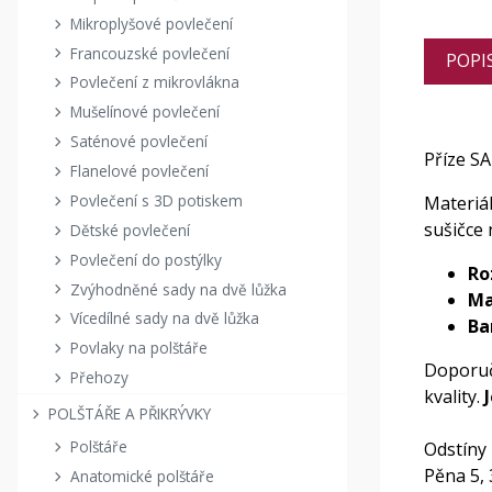
Mikroplyšové povlečení
Francouzské povlečení
POPI
Povlečení z mikrovlákna
Mušelínové povlečení
Saténové povlečení
Příze 
Flanelové povlečení
Povlečení s 3D potiskem
Materiá
sušičce
Dětské povlečení
Povlečení do postýlky
Ro
Zvýhodněné sady na dvě lůžka
Ma
Vícedílné sady na dvě lůžka
Ba
Povlaky na polštáře
Doporuč
Přehozy
kvality.
POLŠTÁŘE A PŘIKRÝVKY
Polštáře
Odstíny 
Pěna 5, 
Anatomické polštáře