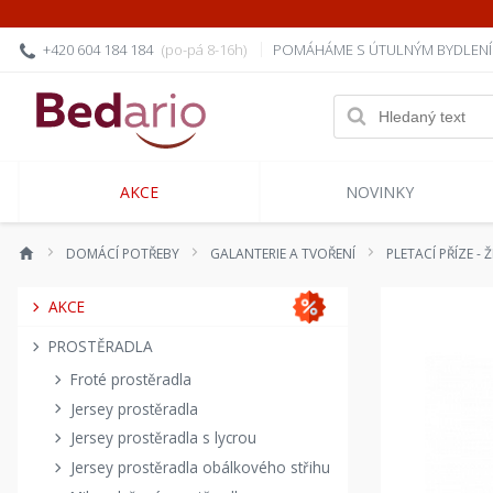
+420 604 184 184
(po-pá 8-16h)
POMÁHÁME S ÚTULNÝM BYDLEN
AKCE
NOVINKY
DOMÁCÍ POTŘEBY
GALANTERIE A TVOŘENÍ
PLETACÍ PŘÍZE - 
AKCE
PROSTĚRADLA
Froté prostěradla
Jersey prostěradla
Jersey prostěradla s lycrou
Jersey prostěradla obálkového střihu