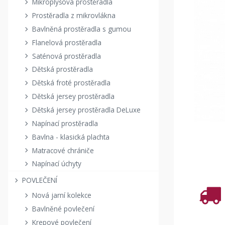
Mikroplyšová prostěradla
Prostěradla z mikrovlákna
Bavlněná prostěradla s gumou
Flanelová prostěradla
Saténová prostěradla
Dětská prostěradla
Dětská froté prostěradla
Dětská jersey prostěradla
Dětská jersey prostěradla DeLuxe
Napínací prostěradla
Bavlna - klasická plachta
Matracové chrániče
Napínací úchyty
POVLEČENÍ
Nová jarní kolekce
Bavlněné povlečení
Krepové povlečení