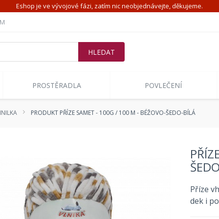
Eshop je ve vývojové fázi, zatím nic neobjednávejte, děkujeme.
ÍM
PROSTĚRADLA
POVLEČENÍ
ŽINILKA
PRODUKT PŘÍZE SAMET - 100G / 100 M - BÉŽOVO-ŠEDO-BÍLÁ
PŘÍZ
ŠEDO
Příze v
dek i po