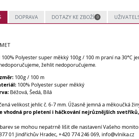
S
DOPRAVA
DOTAZY KE ZBOŽÍ
UŽIVATEL
0
SAMET
l 100% Polyester super měkký 100g / 100 m praní na 30°C je
 nedoporučujeme, žehlit nedoporučujeme.
změr:
100g / 100 m
teriál:
100% Polyester super měkký
rva:
Béžová, Šedá, Bílá
ená velikost jehlic č. 6-7 mm. Úžasně jemná a měkoučká žin
Je vhodná pro pletení i háčkování nejrůznějších svetříků,
barev se mohou nepatrně lišit dle nastavení Vašeho monitoru
377 01 Jindřichův Hradec, +420 774 246 069,
info@vlnika.cz