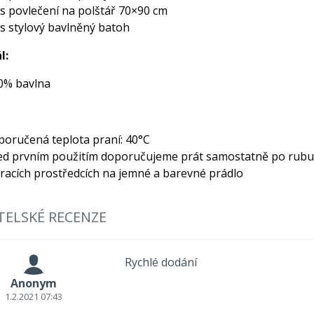
ks povlečení na polštář 70×90 cm
ks stylový bavlněný batoh
l:
0% bavlna
poručená teplota praní: 40°C
ed prvním použitím doporučujeme prát samostatně po rubu
pracích prostředcích na jemné a barevné prádlo
TELSKÉ RECENZE
Rychlé dodání
Anonym
1.2.2021 07:43