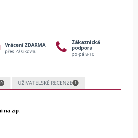
Zákaznická
Vrácení ZDARMA
podpora
přes Zásilkovnu
po-pá 8-16
UŽIVATELSKÉ RECENZE
0
1
í na zip
.