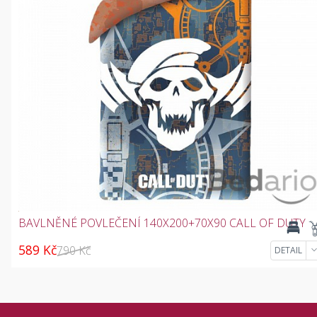
BAVLNĚNÉ POVLEČENÍ 140X200+70X90 CALL OF DUTY
589 Kč
790 Kč
DETAIL