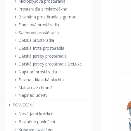
Mikroplyšová prostěradla
Prostěradla z mikrovlákna
Bavlněná prostěradla s gumou
Flanelová prostěradla
Saténová prostěradla
Dětská prostěradla
Dětská froté prostěradla
Dětská jersey prostěradla
Dětská jersey prostěradla DeLuxe
Napínací prostěradla
Bavlna - klasická plachta
Matracové chrániče
Napínací úchyty
POVLEČENÍ
Nová jarní kolekce
Bavlněné povlečení
Krepové povlečení