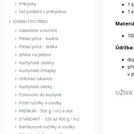
Přikrývky
1 
1 
Set polštáře s přikrývkou
DOMÁCÍ POTŘEBY
Materiá
Galanterie a tvoření
10
Pletací příze - bavlna
Pletací příze - žinilka
Údržba:
Jehlice na pletení
do
Kuchyňské zástěry
př
Kuchyňské chňapky
v 
Grilovací rukavice
Kuchyňské utěrky
UŽIVA
Pomocníci do kuchyně
Froté ručníky a osušky
PREMIUM - 500 g / m2 a více
STANDART - 320 až 450 g / m2
Bambusové ručníky a osušky