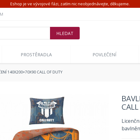
Eshop je ve vývojové fázi, zatím nic neobjednávejte, děkujeme.
ÍM
PROSTĚRADLA
POVLEČENÍ
ENÍ 140X200+70X90 CALL OF DUTY
BAVL
CALL
Licenčn
bavlně