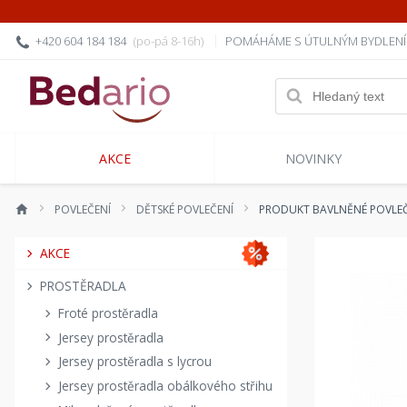
+420 604 184 184
(po-pá 8-16h)
POMÁHÁME S ÚTULNÝM BYDLEN
AKCE
NOVINKY
POVLEČENÍ
DĚTSKÉ POVLEČENÍ
PRODUKT BAVLNĚNÉ POVLEČ
AKCE
PROSTĚRADLA
Froté prostěradla
Jersey prostěradla
Jersey prostěradla s lycrou
Jersey prostěradla obálkového střihu