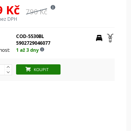
9 Kč
790 Kč
bez DPH
COD-5530BL
5902729046077
nost:
1 až 3 dny
KOUPIT