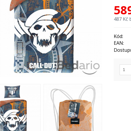
58
487 Kč 
Kód:
EAN:
Dostup