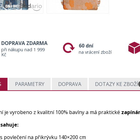
DOPRAVA ZDARMA
60 dní
při nákupu nad 1 999
na vrácení zboží
Kč
S
PARAMETRY
DOPRAVA
DOTAZY KE ZBOŽÍ
í je vyrobeno z kvalitní 100% bavlny a má praktické
zapínán
sahuje:
ks povlečení na přikrývku 140×200 cm