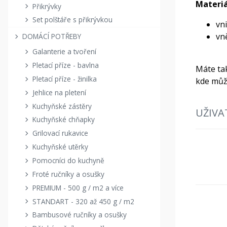
Materiá
Přikrývky
Set polštáře s přikrývkou
vni
vn
DOMÁCÍ POTŘEBY
Galanterie a tvoření
Pletací příze - bavlna
Máte tak
Pletací příze - žinilka
kde můž
Jehlice na pletení
Kuchyňské zástěry
UŽIVA
Kuchyňské chňapky
Grilovací rukavice
Kuchyňské utěrky
Pomocníci do kuchyně
Froté ručníky a osušky
PREMIUM - 500 g / m2 a více
STANDART - 320 až 450 g / m2
Bambusové ručníky a osušky