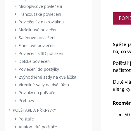
Mikroplyšové povlečení
Francouzské povlečení
POPI
Povlečení z mikrovlákna
Mušelínové povlečení
Saténové povlečení
Spěte j
Flanelové povlečení
to, co 
Povlečení s 3D potiskem
Dětské povlečení
Polštář 
Povlečení do postýlky
nečistot
Zvýhodněné sady na dvě lůžka
Duté vlá
Vícedílné sady na dvě lůžka
alergiky
Povlaky na polštáře
Přehozy
Rozměr
POLŠTÁŘE A PŘIKRÝVKY
50
Polštáře
Anatomické polštáře