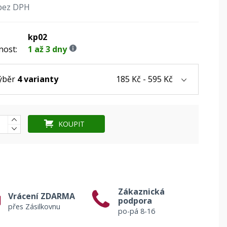
bez DPH
kp02
nost:
1 až 3 dny
185 Kč - 595 Kč
ýběr
4 varianty
KOUPIT
Zákaznická
Vrácení ZDARMA
podpora
přes Zásilkovnu
po-pá 8-16