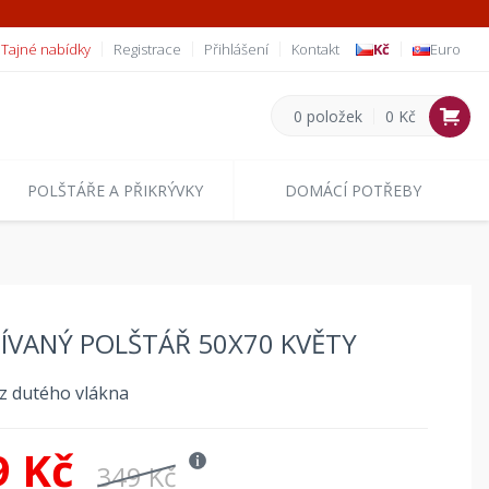
Tajné nabídky
Registrace
Přihlášení
Kontakt
Kč
Euro
0 položek
0 Kč
POLŠTÁŘE A PŘIKRÝVKY
DOMÁCÍ POTŘEBY
ÍVANÝ POLŠTÁŘ 50X70 KVĚTY
 z dutého vlákna
9 Kč
349 Kč