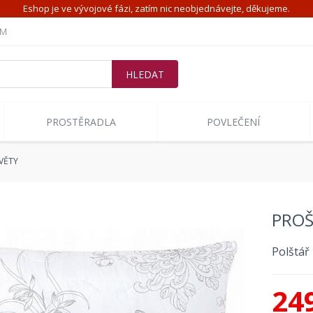
Eshop je ve vývojové fázi, zatím nic neobjednávejte, děkujeme.
ÍM
PROSTĚRADLA
POVLEČENÍ
VĚTY
PROŠ
Polštář
24