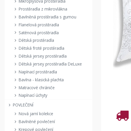
Mikroplyšová prostěradla
Prostěradla z mikrovlákna
Bavlněná prostěradla s gumou
Flanelová prostěradla
Saténová prostěradla
Dětská prostěradla
Dětská froté prostěradla
Dětská jersey prostěradla
Dětská jersey prostěradla DeLuxe
Napínací prostěradla
Bavlna - klasická plachta
Matracové chrániče
Napínací úchyty
POVLEČENÍ
Nová jarní kolekce
Bavlněné povlečení
Krepové povlečení