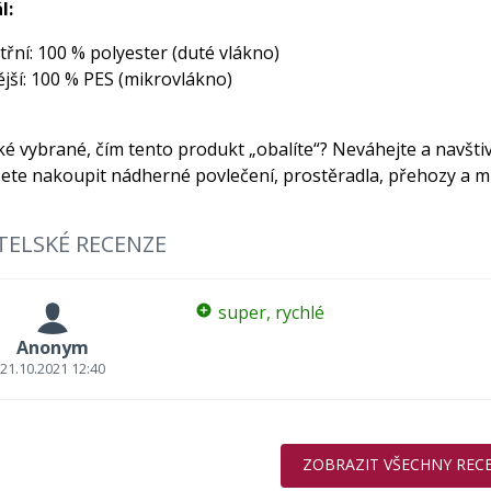
l:
třní: 100 % polyester (duté vlákno)
ější: 100 % PES (mikrovlákno)
é vybrané, čím tento produkt „obalíte“? Neváhejte a navštiv
ete nakoupit nádherné povlečení, prostěradla, přehozy a m
TELSKÉ RECENZE
super, rychlé
Anonym
21.10.2021 12:40
ZOBRAZIT VŠECHNY REC