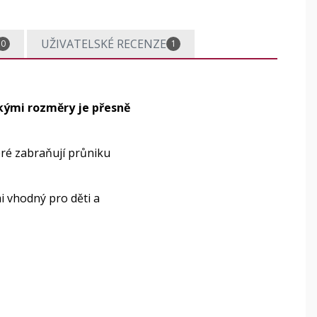
UŽIVATELSKÉ RECENZE
0
1
ckými rozměry je přesně
eré zabraňují průniku
mi vhodný pro děti a