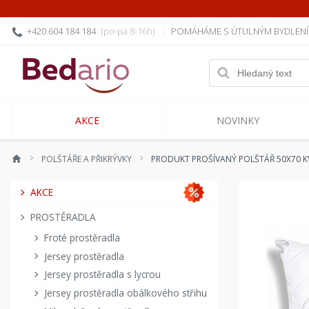
+420 604 184 184
(po-pá 8-16h)
POMÁHÁME S ÚTULNÝM BYDLEN
AKCE
NOVINKY
POLŠTÁŘE A PŘIKRÝVKY
PRODUKT PROŠÍVANÝ POLŠTÁŘ 50X70 K
AKCE
PROSTĚRADLA
Froté prostěradla
Jersey prostěradla
Jersey prostěradla s lycrou
Jersey prostěradla obálkového střihu