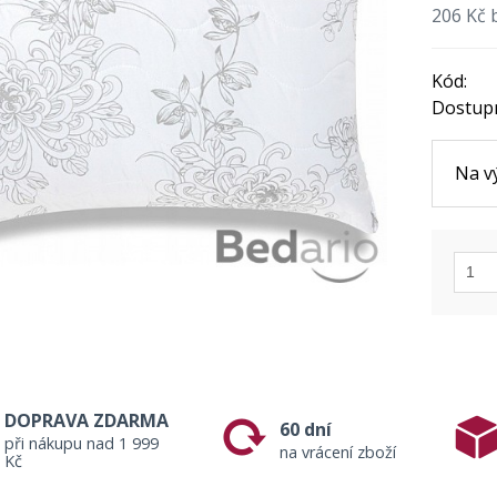
206 Kč 
Kód:
Dostup
Na v
DOPRAVA ZDARMA
60 dní
při nákupu nad 1 999
na vrácení zboží
Kč