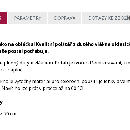
S
PARAMETRY
DOPRAVA
DOTAZY KE ZBOŽÍ
ako na obláčku! Kvalitní polštář z dutého vlákna s klasi
vaše postel potřebuje.
je plněný dutým vláknem. Potah je tvořen třemi vrstvami, kt
 do náplně.
kno je výtečný materiál pro celoroční použití. Je lehký a vel
. Navíc ho lze prát v pračce až na 60 °C!
y:
 × 70 cm