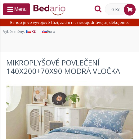
0 Kč
Menu
Eshop je ve vývojové fázi, zatím nic neobjednávejte, děkujeme.
Výběr měny:
Kč
Euro
MIKROPLYŠOVÉ POVLEČENÍ
140X200+70X90 MODRÁ VLOČKA