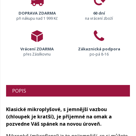
DOPRAVA ZDARMA
60 dní
při nákupu nad 1 999 Kč
na vrácení zboží
Vrácení ZDARMA
Zákaznická podpora
přes Zásilkovnu
po-pá 8-16
POPIS
Klasické mikroplyšové, s jemnější vazbou
(chloupek je kratší), je příjemné na omak a
pozvedne Váš spánek na novou úroveň.