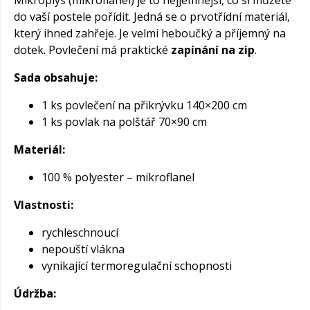
Mikroplyš (mikroflanel) je to nejjemnější, co si můžete
do vaší postele pořídit. Jedná se o prvotřídní materiál,
který ihned zahřeje. Je velmi heboučký a příjemný na
dotek. Povlečení má praktické
zapínání na zip
.
Sada obsahuje:
1 ks povlečení na přikrývku 140×200 cm
1 ks povlak na polštář 70×90 cm
Materiál:
100 % polyester – mikroflanel
Vlastnosti:
rychleschnoucí
nepouští vlákna
vynikající termoregulační schopnosti
Údržba: