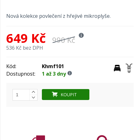
Nová kolekce povlečení z hřejivé mikroplyše.
649 Kč
990 Kč
536 Kč bez DPH
Kód:
Khmf101
Dostupnost:
1 až 3 dny
KOUPIT