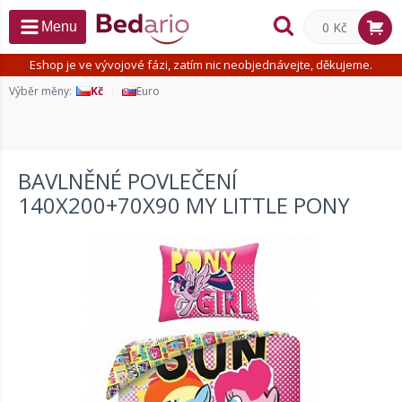
0 Kč
Menu
Eshop je ve vývojové fázi, zatím nic neobjednávejte, děkujeme.
Výběr měny:
Kč
Euro
BAVLNĚNÉ POVLEČENÍ
140X200+70X90 MY LITTLE PONY