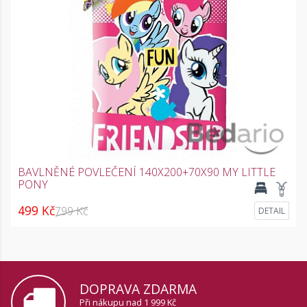
BAVLNĚNÉ POVLEČENÍ 140X200+70X90 MY LITTLE
PONY
499 Kč
799 Kč
DETAIL
DOPRAVA ZDARMA
Při nákupu nad 1 999 Kč