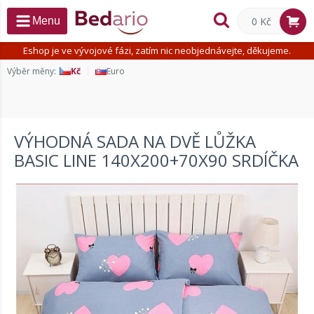
0 Kč
Menu
Eshop je ve vývojové fázi, zatím nic neobjednávejte, děkujeme.
Výběr měny:
Kč
Euro
VÝHODNÁ SADA NA DVĚ LŮŽKA
BASIC LINE 140X200+70X90 SRDÍČKA