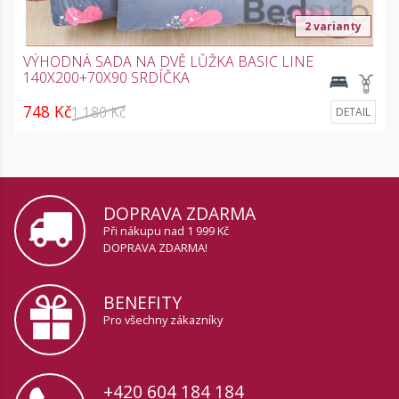
2 varianty
VÝHODNÁ SADA NA DVĚ LŮŽKA BASIC LINE
140X200+70X90 SRDÍČKA
748 Kč
1 180 Kč
DETAIL
DOPRAVA ZDARMA
Při nákupu nad 1 999 Kč
DOPRAVA ZDARMA!
BENEFITY
Pro všechny zákazníky
+420 604 184 184