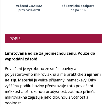
Vrácení ZDARMA
Zákaznická podpora
přes Zásilkovnu
po-pá 8-16
POPIS
Limitovaná edice za jedinečnou cenu. Pouze do
vyprodání zásob!
Povlečení je vyrobeno ze směsi bavlny a
polyesterového mikrovlákna a má praktické
zapínání
na zip
. Materiál je velice příjemný, nemačkavý. Díky
vyššímu podílu bavlny představuje toto povlečení
měkkost a přirozenou prodyšnost, zatímco příměs
mikrovlákna zajišťuje jeho dlouhou životnost a
odolnost.