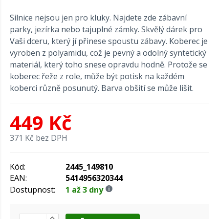
Silnice nejsou jen pro kluky. Najdete zde zábavní
parky, jezírka nebo tajuplné zámky. Skvělý dárek pro
Vaši dceru, který jí přinese spoustu zábavy. Koberec je
vyroben z polyamidu, což je pevný a odolný syntetický
materiál, který toho snese opravdu hodně. Protože se
koberec řeže z role, může být potisk na každém
koberci různě posunutý. Barva obšití se může lišit.
449 Kč
371 Kč bez DPH
Kód:
2445_149810
EAN:
5414956320344
Dostupnost:
1 až 3 dny