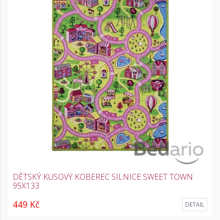
DĚTSKÝ KUSOVÝ KOBEREC SILNICE SWEET TOWN
95X133
449 Kč
DETAIL