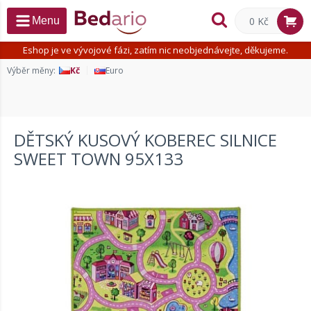
0 Kč
Menu
Eshop je ve vývojové fázi, zatím nic neobjednávejte, děkujeme.
Výběr měny:
Kč
Euro
DĚTSKÝ KUSOVÝ KOBEREC SILNICE
SWEET TOWN 95X133