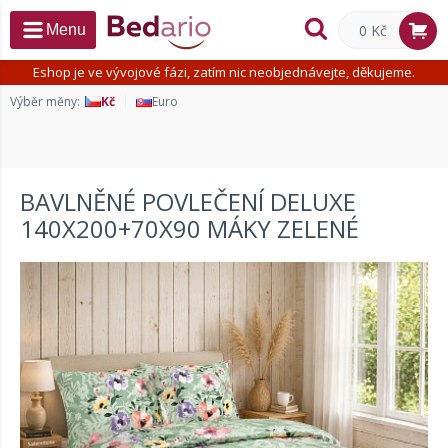
0 Kč
Menu
Eshop je ve vývojové fázi, zatím nic neobjednávejte, děkujeme.
Výběr měny:
Kč
Euro
BAVLNĚNÉ POVLEČENÍ DELUXE
140X200+70X90 MÁKY ZELENÉ