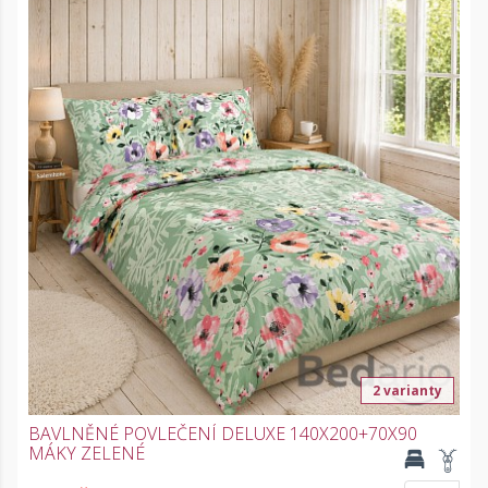
2 varianty
BAVLNĚNÉ POVLEČENÍ DELUXE 140X200+70X90
MÁKY ZELENÉ