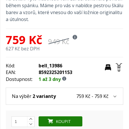
během spánku. Máme pro vás v nabídce pestrou škálu
barev a vzorů, které vnesou do vaší ložnice originalitu
a útulnost.
759 Kč
949 Kč
627 Kč bez DPH
Kód:
bell_13986
EAN:
8592325201153
Dostupnost:
1 až 3 dny
759 Kč - 759 Kč
Na výběr
2 varianty
KOUPIT