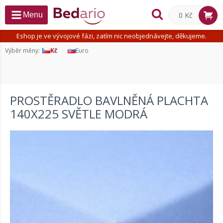
0 Kč
Menu
Eshop je ve vývojové fázi, zatím nic neobjednávejte, děkujeme.
Výběr měny:
Kč
Euro
PROSTĚRADLO BAVLNĚNÁ PLACHTA
140X225 SVĚTLE MODRÁ