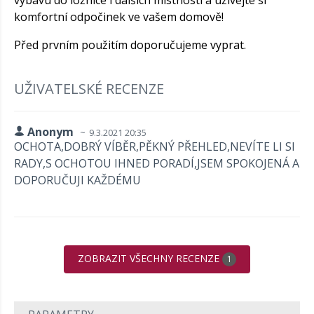
výbavu do ložnice i dalších místností a užívejte si
komfortní odpočinek ve vašem domově!
Před prvním použitím doporučujeme vyprat.
UŽIVATELSKÉ RECENZE
Anonym
9.3.2021 20:35
OCHOTA,DOBRÝ VÍBĚR,PĚKNÝ PŘEHLED,NEVÍTE LI SI
RADY,S OCHOTOU IHNED PORADÍ,JSEM SPOKOJENÁ A
DOPORUČUJI KAŽDÉMU
ZOBRAZIT VŠECHNY RECENZE
1