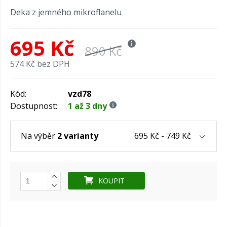
Deka z jemného mikroflanelu
695 Kč
890 Kč
574 Kč bez DPH
Kód:
vzd78
Dostupnost:
1 až 3 dny
695 Kč - 749 Kč
Na výběr
2 varianty
KOUPIT