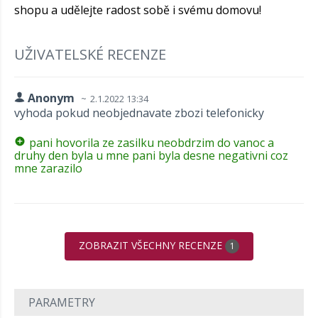
shopu a udělejte radost sobě i svému domovu!
UŽIVATELSKÉ RECENZE
Anonym
2.1.2022 13:34
vyhoda pokud neobjednavate zbozi telefonicky
pani hovorila ze zasilku neobdrzim do vanoc a
druhy den byla u mne pani byla desne negativni coz
mne zarazilo
ZOBRAZIT VŠECHNY RECENZE
1
PARAMETRY