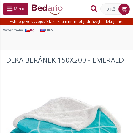
0 Kč
Menu
Eshop je ve vývojové fázi, zatím nic neobjednávejte, děkujeme.
Výběr měny:
Kč
Euro
DEKA BERÁNEK 150X200 - EMERALD