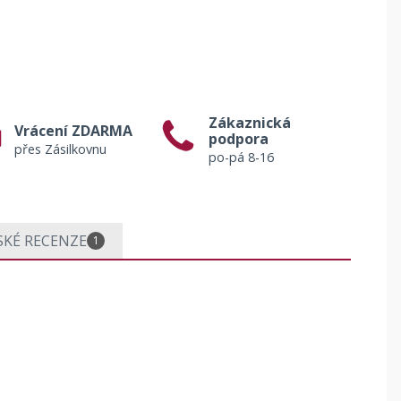
Zákaznická
Vrácení ZDARMA
podpora
přes Zásilkovnu
po-pá 8-16
SKÉ RECENZE
1