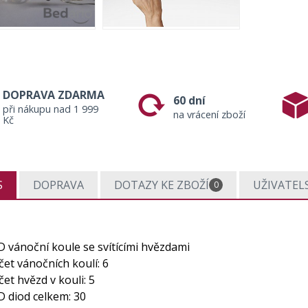
DOPRAVA ZDARMA
60 dní
při nákupu nad 1 999
na vrácení zboží
Kč
S
DOPRAVA
DOTAZY KE ZBOŽÍ
UŽIVATEL
0
D vánoční koule se svítícími hvězdami
čet vánočních koulí: 6
et hvězd v kouli: 5
D diod celkem: 30