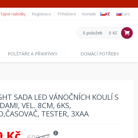
Tajné nabídky
Registrace
Přihlášení
Kontakt
Kč
Euro
0 položek
0 Kč
POLŠTÁŘE A PŘIKRÝVKY
DOMÁCÍ POTŘEBY
GHT SADA LED VÁNOČNÍCH KOULÍ S
DAMI, VEL. 8CM, 6KS,
D,ČASOVAČ, TESTER, 3XAA
9 Kč
600 Kč