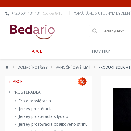
+420 604 184 184
(po-pá 8-16h)
POMÁHÁME S ÚTULNÝM BYDLEN
AKCE
NOVINKY
DOMÁCÍ POTŘEBY
VÁNOČNÍ OSVĚTLENÍ
PRODUKT SOLIGHT 
AKCE
PROSTĚRADLA
Froté prostěradla
Jersey prostěradla
Jersey prostěradla s lycrou
Jersey prostěradla obálkového střihu