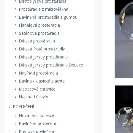
Mikroplyšová prostěradla
Prostěradla z mikrovlákna
Bavlněná prostěradla s gumou
Flanelová prostěradla
Saténová prostěradla
Dětská prostěradla
Dětská froté prostěradla
Dětská jersey prostěradla
Dětská jersey prostěradla DeLuxe
Napínací prostěradla
Bavlna - klasická plachta
Matracové chrániče
Napínací úchyty
POVLEČENÍ
Nová jarní kolekce
Bavlněné povlečení
Krepové povlečení