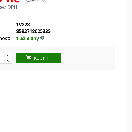
bez DPH
1V228
8592718025335
nost:
1 až 3 dny
KOUPIT