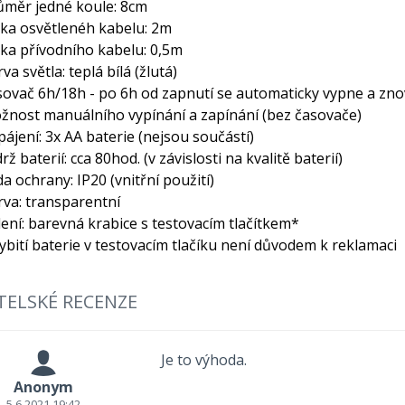
ůměr jedné koule: 8cm
lka osvětlenéh kabelu: 2m
lka přívodního kabelu: 0,5m
va světla: teplá bílá (žlutá)
sovač 6h/18h - po 6h od zapnutí se automaticky vypne a zn
žnost manuálního vypínání a zapínání (bez časovače)
pájení: 3x AA baterie (nejsou součástí)
rž baterií: cca 80hod. (v závislosti na kvalitě baterií)
da ochrany: IP20 (vnitřní použití)
rva: transparentní
lení: barevná krabice s testovacím tlačítkem*
vybití baterie v testovacím tlačíku není důvodem k reklamaci
TELSKÉ RECENZE
Je to výhoda.
Anonym
5.6.2021 19:42