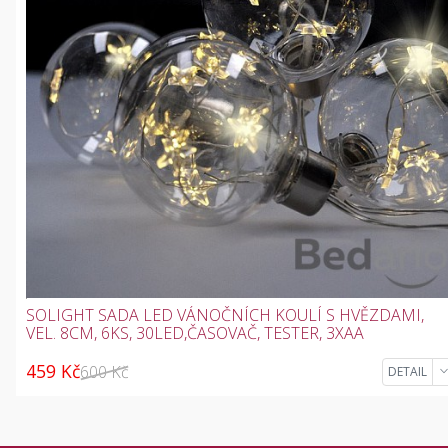
SOLIGHT SADA LED VÁNOČNÍCH KOULÍ S HVĚZDAMI,
VEL. 8CM, 6KS, 30LED,ČASOVAČ, TESTER, 3XAA
459 Kč
600 Kč
DETAIL