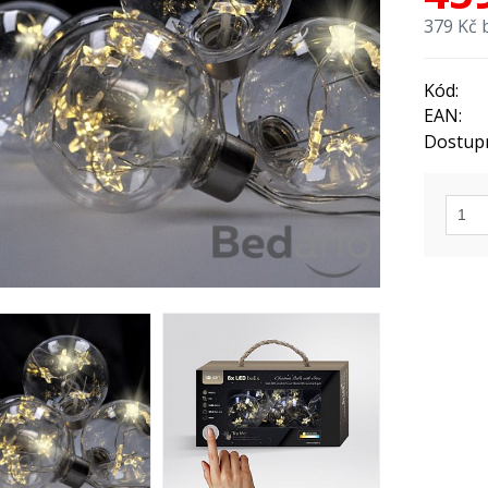
379 Kč 
Kód:
EAN:
Dostup