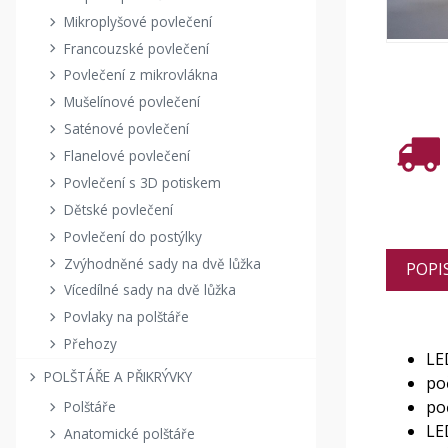
Mikroplyšové povlečení
Francouzské povlečení
Povlečení z mikrovlákna
Mušelínové povlečení
Saténové povlečení
Flanelové povlečení
Povlečení s 3D potiskem
Dětské povlečení
Povlečení do postýlky
Zvýhodněné sady na dvě lůžka
POPI
Vícedílné sady na dvě lůžka
Povlaky na polštáře
Přehozy
LE
POLŠTÁŘE A PŘIKRÝVKY
po
poč
Polštáře
LE
Anatomické polštáře