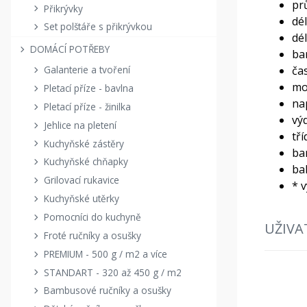
pr
Přikrývky
dé
Set polštáře s přikrývkou
dé
DOMÁCÍ POTŘEBY
bar
ča
Galanterie a tvoření
mo
Pletací příze - bavlna
na
Pletací příze - žinilka
výd
Jehlice na pletení
tří
Kuchyňské zástěry
ba
Kuchyňské chňapky
ba
Grilovací rukavice
* 
Kuchyňské utěrky
Pomocníci do kuchyně
UŽIVA
Froté ručníky a osušky
PREMIUM - 500 g / m2 a více
STANDART - 320 až 450 g / m2
Bambusové ručníky a osušky