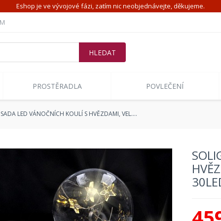
Eshop je ve vývojové fázi, zatím nic neobjednávejte, děkujeme.
ÍM
PROSTĚRADLA
POVLEČENÍ
SADA LED VÁNOČNÍCH KOULÍ S HVĚZDAMI, VEL.…
SOLI
HVĚZ
30LE
45