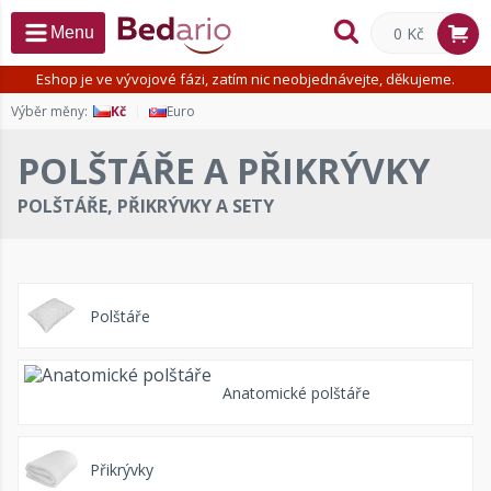
0 Kč
Menu
Eshop je ve vývojové fázi, zatím nic neobjednávejte, děkujeme.
Výběr měny:
Kč
Euro
POLŠTÁŘE A PŘIKRÝVKY
POLŠTÁŘE, PŘIKRÝVKY A SETY
Polštáře
Anatomické polštáře
Přikrývky