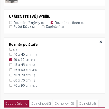
UPŘESNĚTE SVŮJ VÝBĚR:
Rozměr přikrývky
Rozměr polštáře
(8)
(8)
Počet lůžek
Zapínání
(2)
(2)
Rozměr polštáře
(7)
40 x 40 cm
(11)
40 x 60 cm
(4)
45 x 45 cm
(5)
45 x 60 cm
(43)
50 x 70 cm
(1)
60 x 70 cm
(1)
70 x 90 cm
(670)
Doporučujeme
Od nejnovější
Od nejlevnější
Od nejdražší