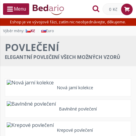
0 Kč
Menu
Eshop je ve vývojové fázi, zatím nic neobjednávejte, děkujeme.
Výběr měny:
Kč
Euro
POVLEČENÍ
ELEGANTNÍ POVLEČENÍ VŠECH MOŽNÝCH VZORŮ
Nová jarní kolekce
Bavlněné povlečení
Krepové povlečení