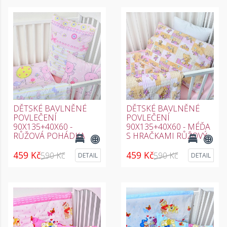
DĚTSKÉ BAVLNĚNÉ
DĚTSKÉ BAVLNĚNÉ
POVLEČENÍ
POVLEČENÍ
90X135+40X60 -
90X135+40X60 - MÉĎA
RŮŽOVÁ POHÁDKA
S HRAČKAMI RŮŽOVÝ
459 Kč
459 Kč
590 Kč
590 Kč
DETAIL
DETAIL