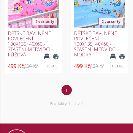
2 varianty
2 varianty
DĚTSKÉ BAVLNĚNÉ
DĚTSKÉ BAVLNĚNÉ
POVLEČENÍ
POVLEČENÍ
100X135+40X60 -
100X135+40X60 -
ŠŤASTNÍ MEDVÍDCI -
ŠŤASTNÍ MEDVÍDCI -
RŮŽOVÁ
MODRÁ
499 Kč
499 Kč
650 Kč
650 Kč
DETAIL
DETAIL
1
Produkty
1
- 4 z 4