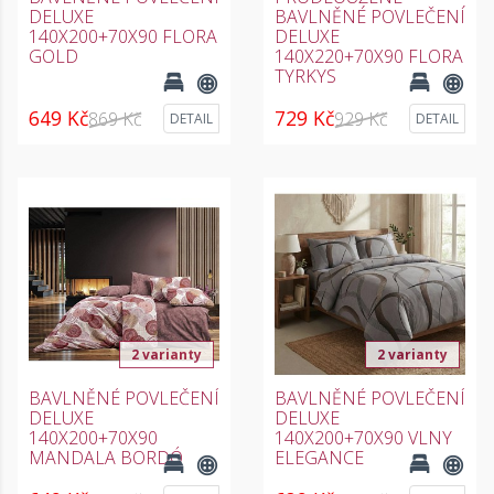
DELUXE
BAVLNĚNÉ POVLEČENÍ
140X200+70X90 FLORA
DELUXE
GOLD
140X220+70X90 FLORA
TYRKYS
649 Kč
729 Kč
869 Kč
929 Kč
DETAIL
DETAIL
2 varianty
2 varianty
BAVLNĚNÉ POVLEČENÍ
BAVLNĚNÉ POVLEČENÍ
DELUXE
DELUXE
140X200+70X90
140X200+70X90 VLNY
MANDALA BORDÓ
ELEGANCE