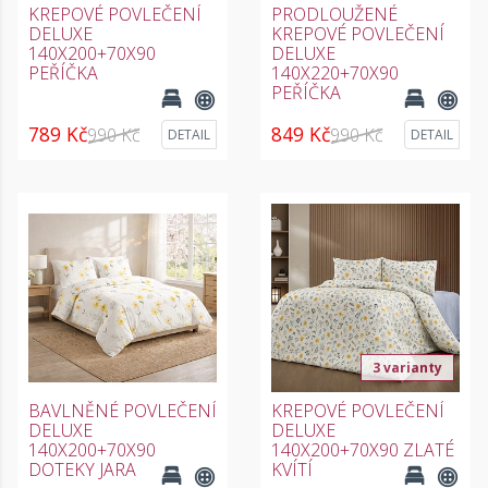
KREPOVÉ POVLEČENÍ
PRODLOUŽENÉ
DELUXE
KREPOVÉ POVLEČENÍ
140X200+70X90
DELUXE
PEŘÍČKA
140X220+70X90
PEŘÍČKA
789 Kč
849 Kč
990 Kč
990 Kč
DETAIL
DETAIL
3 varianty
BAVLNĚNÉ POVLEČENÍ
KREPOVÉ POVLEČENÍ
DELUXE
DELUXE
140X200+70X90
140X200+70X90 ZLATÉ
DOTEKY JARA
KVÍTÍ