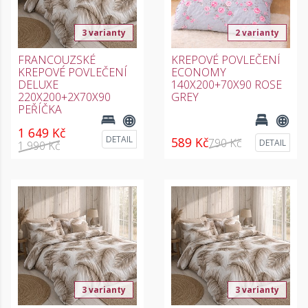
3 varianty
2 varianty
FRANCOUZSKÉ
KREPOVÉ POVLEČENÍ
KREPOVÉ POVLEČENÍ
ECONOMY
DELUXE
140X200+70X90 ROSE
220X200+2X70X90
GREY
PEŘÍČKA
1 649 Kč
DETAIL
589 Kč
790 Kč
DETAIL
1 990 Kč
3 varianty
3 varianty