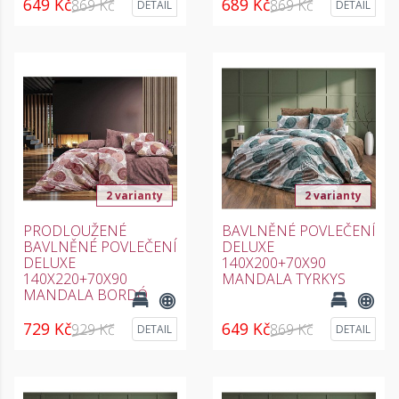
649 Kč
689 Kč
869 Kč
869 Kč
DETAIL
DETAIL
2 varianty
2 varianty
PRODLOUŽENÉ
BAVLNĚNÉ POVLEČENÍ
BAVLNĚNÉ POVLEČENÍ
DELUXE
DELUXE
140X200+70X90
140X220+70X90
MANDALA TYRKYS
MANDALA BORDÓ
729 Kč
649 Kč
929 Kč
869 Kč
DETAIL
DETAIL