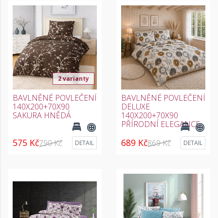
2 varianty
BAVLNĚNÉ POVLEČENÍ
BAVLNĚNÉ POVLEČENÍ
140X200+70X90
DELUXE
SAKURA HNĚDÁ
140X200+70X90
PŘÍRODNÍ ELEGANCE
575 Kč
689 Kč
790 Kč
869 Kč
DETAIL
DETAIL