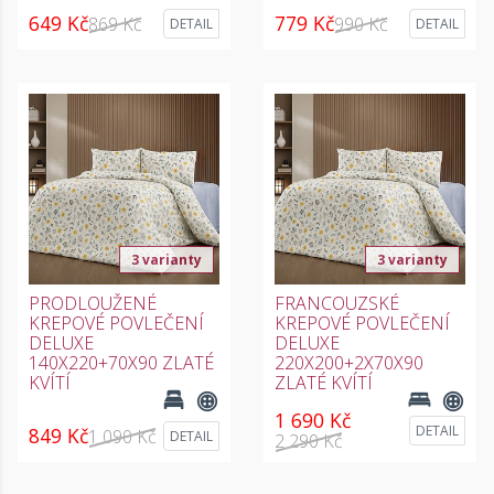
649 Kč
779 Kč
869 Kč
990 Kč
DETAIL
DETAIL
3 varianty
3 varianty
PRODLOUŽENÉ
FRANCOUZSKÉ
KREPOVÉ POVLEČENÍ
KREPOVÉ POVLEČENÍ
DELUXE
DELUXE
140X220+70X90 ZLATÉ
220X200+2X70X90
KVÍTÍ
ZLATÉ KVÍTÍ
1 690 Kč
DETAIL
849 Kč
1 090 Kč
DETAIL
2 290 Kč