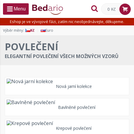
0 Kč
Menu
Eshop je ve vývojové fázi, zatím nic neobjednávejte, děkujeme.
Výběr měny:
Kč
Euro
POVLEČENÍ
ELEGANTNÍ POVLEČENÍ VŠECH MOŽNÝCH VZORŮ
Nová jarní kolekce
Bavlněné povlečení
Krepové povlečení