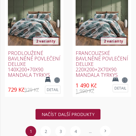
2 varianty
2 varianty
PRODLOUŽENÉ
FRANCOUZSKÉ
BAVLNĚNÉ POVLEČENÍ
BAVLNĚNÉ POVLEČENÍ
DELUXE
DELUXE
140X200+70X90
220X200+2X70X90
MANDALA TYRKYS
MANDALA TYRKYS
1 490 Kč
DETAIL
729 Kč
929 Kč
DETAIL
1 990 Kč
NAČÍST DALŠÍ PRODUKTY
1
2
3
4
...