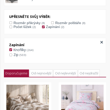
UPŘESNĚTE SVŮJ VÝBĚR:
Rozměr přikrývky
Rozměr polštáře
(8)
(8)
Počet lůžek
Zapínání
(2)
(2)
Zapínání
Knoflíky
(264)
Zip
(503)
Doporučujeme
Od nejnovější
Od nejlevnější
Od nejdražší